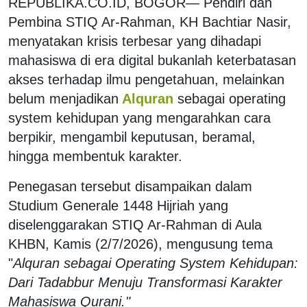
REPUBLIKA.CO.ID, BOGOR— Pendiri dan
Pembina STIQ Ar-Rahman, KH Bachtiar Nasir,
menyatakan krisis terbesar yang dihadapi
mahasiswa di era digital bukanlah keterbatasan
akses terhadap ilmu pengetahuan, melainkan
belum menjadikan
Alquran
sebagai operating
system kehidupan yang mengarahkan cara
berpikir, mengambil keputusan, beramal,
hingga membentuk karakter.
Penegasan tersebut disampaikan dalam
Studium Generale 1448 Hijriah yang
diselenggarakan STIQ Ar-Rahman di Aula
KHBN, Kamis (2/7/2026), mengusung tema
"
Alquran sebagai Operating System Kehidupan:
Dari Tadabbur Menuju Transformasi Karakter
Mahasiswa Qurani."