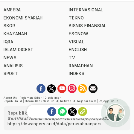
AMEERA
INTERNASIONAL
EKONOMI SYARIAH
TEKNO
SKOR
BISNIS FINANSIAL
KHAZANAH
ESGNOW
IQRA
VISUAL
ISLAM DIGEST
ENGLISH
NEWS
TV
ANALISIS
RAMADHAN
SPORT
INDEKS
About Us
|
Pedoman Siber
|
Disclaimer
Republika.id
|
Ihram.republika.co.id
|
Retizen.id
|
Rejabar.co.id
|
Rejogja.co.id
|
Republika telah diverifikasi oleh Dewan Pers
Sertifikat Nomor 1058/DP-Verifikasi/K/XII/2022
https://dewanpers.or.id/data/perusahaanpers
Ask me!