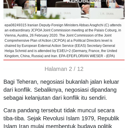
epa08249315 Iranian Deputy-Foreign Ministers Abbas Araghchi (C) attends
an extraordinary JCPOA Joint Commission meeting at the Palais Coburg, in
Vienna, Austria, 26 February 2020. The Joint Commission of the Joint
Comprehensive Plan of Action (JCPOA) at a Political Directors level is
chaired by European External Action Service (EEAS) Secretary General
Helga Schmid and is attended by E3/EU+2 (Germany, France, the United
Kingdom, China, Russia) and Iran. EPA-EFE/FLORIAN WIESER - (EPA)
Halaman 2 / 12
Bagi Teheran, negosiasi bukanlah jalan keluar
dari konflik. Sebaliknya, negosiasi dipandang
sebagai kelanjutan dari konflik itu sendiri.
Cara pandang tersebut tidak muncul secara
tiba-tiba. Sejak Revolusi Islam 1979, Republik
Islam Iran mulai membentuk budaya politik