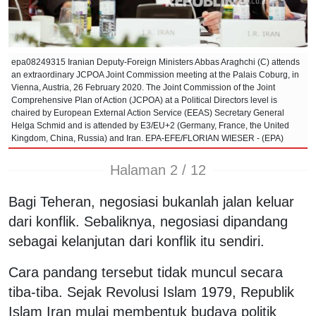
epa08249315 Iranian Deputy-Foreign Ministers Abbas Araghchi (C) attends
an extraordinary JCPOA Joint Commission meeting at the Palais Coburg, in
Vienna, Austria, 26 February 2020. The Joint Commission of the Joint
Comprehensive Plan of Action (JCPOA) at a Political Directors level is
chaired by European External Action Service (EEAS) Secretary General
Helga Schmid and is attended by E3/EU+2 (Germany, France, the United
Kingdom, China, Russia) and Iran. EPA-EFE/FLORIAN WIESER - (EPA)
Halaman 2 / 12
Bagi Teheran, negosiasi bukanlah jalan keluar
dari konflik. Sebaliknya, negosiasi dipandang
sebagai kelanjutan dari konflik itu sendiri.
Cara pandang tersebut tidak muncul secara
tiba-tiba. Sejak Revolusi Islam 1979, Republik
Islam Iran mulai membentuk budaya politik