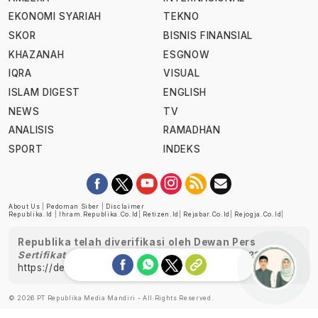
EKONOMI SYARIAH
TEKNO
SKOR
BISNIS FINANSIAL
KHAZANAH
ESGNOW
IQRA
VISUAL
ISLAM DIGEST
ENGLISH
NEWS
TV
ANALISIS
RAMADHAN
SPORT
INDEKS
About Us
|
Pedoman Siber
|
Disclaimer
Republika.id
|
Ihram.republika.co.id
|
Retizen.id
|
Rejabar.co.id
|
Rejogja.co.id
|
Republika telah diverifikasi oleh Dewan Pers
Sertifikat Nomor 1058/DP-Verifikasi/K/XII/2022
https://dewanpers.or.id/data/perusahaanpers
Ask me!
© 2026 PT Republika Media Mandiri - All Rights Reserved.