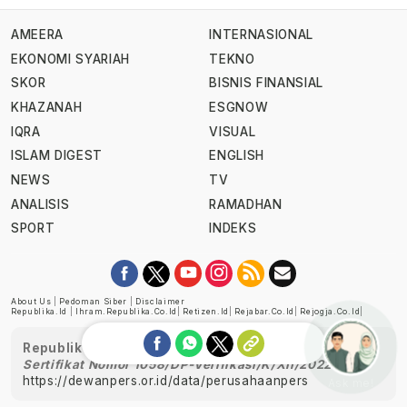
AMEERA
INTERNASIONAL
EKONOMI SYARIAH
TEKNO
SKOR
BISNIS FINANSIAL
KHAZANAH
ESGNOW
IQRA
VISUAL
ISLAM DIGEST
ENGLISH
NEWS
TV
ANALISIS
RAMADHAN
SPORT
INDEKS
About Us
|
Pedoman Siber
|
Disclaimer
Republika.id
|
Ihram.republika.co.id
|
Retizen.id
|
Rejabar.co.id
|
Rejogja.co.id
|
Republika telah diverifikasi oleh Dewan Pers
Sertifikat Nomor 1058/DP-Verifikasi/K/XII/2022
https://dewanpers.or.id/data/perusahaanpers
Ask me!