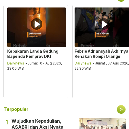
Kebakaran Landa Gedung
Febrie Adriansyah Akhirnya
Bapenda Pemprov DKI
Kenakan Rompi Orange
Dailynews
- Jumat , 07 Aug 2026,
Dailynews
- Jumat , 07 Aug 2026
23:00 WIB
22:30 WIB
>
Terpopuler
Wujudkan Kepedulian,
1
ASABRI dan Aksi Nyata