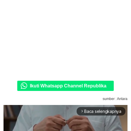
Ikuti Whatsapp Channel Republika
sumber : Antara
Baca selengkapnya
arrow_forward_ios