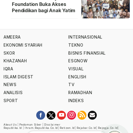
Foundation Buka Akses
Pendidikan bagi Anak Yatim
AMEERA
INTERNASIONAL
EKONOMI SYARIAH
TEKNO
SKOR
BISNIS FINANSIAL
KHAZANAH
ESGNOW
IQRA
VISUAL
ISLAM DIGEST
ENGLISH
NEWS
TV
ANALISIS
RAMADHAN
SPORT
INDEKS
About Us
|
Pedoman Siber
|
Disclaimer
Republika.id
|
Ihram.republika.co.id
|
Retizen.id
|
Rejabar.co.id
|
Rejogja.co.id
|