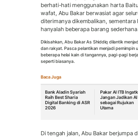
berhati-hati menggunakan harta Baitu
wafat, Abu Bakar berwasiat agar selur
diterimanya dikembalikan, sementara 
hanyalah beberapa barang sederhana
Dikisahkan, Abu Bakar As Shiddiq dilantik menja
dan rakyat. Pasca pelantikan menjadi pemimpi
beberapa helai kain di tangannya, pagi-pagi berj
seperti biasanya.
Baca Juga
Bank Aladin Syariah
Pakar AI ITB Ingat
Raih Best Sharia
Jangan Jadikan AI
Digital Banking di ASR
sebagai Rujukan
2026
Utama
Di tengah jalan, Abu Bakar berjumpa