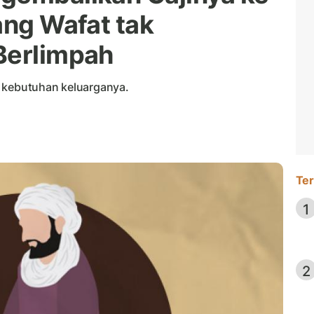
ang Wafat tak
Berlimpah
i kebutuhan keluarganya.
Ter
1
2