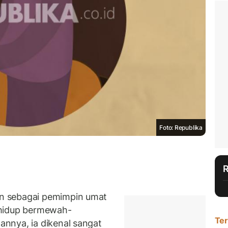
Foto: Republika
n sebagai pemimpin umat
 hidup bermewah-
Ter
nnya, ia dikenal sangat