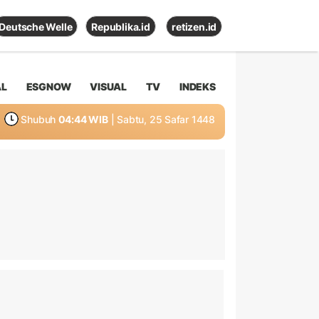
Deutsche Welle
Republika.id
retizen.id
AL
ESGNOW
VISUAL
TV
INDEKS
Shubuh
04:44 WIB
| Sabtu, 25 Safar 1448