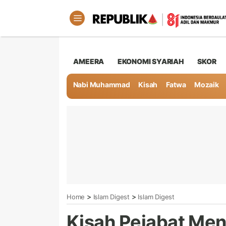
AMEERA
EKONOMI SYARIAH
SKOR
Nabi Muhammad
Kisah
Fatwa
Mozaik
>
>
Home
Islam Digest
Islam Digest
Kisah Pejabat Men