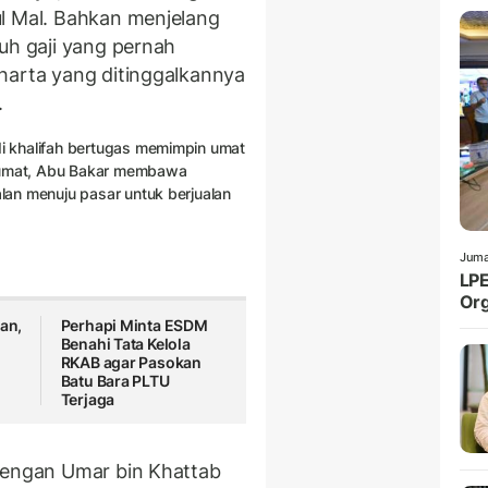
l Mal. Bahkan menjelang
uh gaji yang pernah
harta yang ditinggalkannya
.
di khalifah bertugas memimpin umat
n umat, Abu Bakar membawa
alan menuju pasar untuk berjualan
Juma
LPE
Org
kan,
Perhapi Minta ESDM
Benahi Tata Kelola
RKAB agar Pasokan
Batu Bara PLTU
Terjaga
 dengan Umar bin Khattab