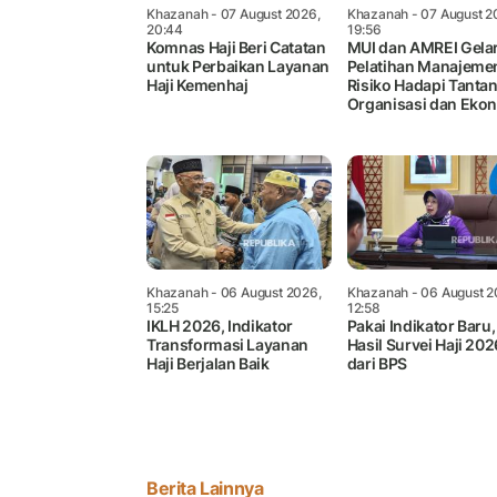
Khazanah
- 07 August 2026,
Khazanah
- 07 August 2
20:44
19:56
Komnas Haji Beri Catatan
MUI dan AMREI Gela
untuk Perbaikan Layanan
Pelatihan Manajeme
Haji Kemenhaj
Risiko Hadapi Tanta
Organisasi dan Eko
Khazanah
- 06 August 2026,
Khazanah
- 06 August 2
15:25
12:58
IKLH 2026, Indikator
Pakai Indikator Baru, 
Transformasi Layanan
Hasil Survei Haji 202
Haji Berjalan Baik
dari BPS
Berita Lainnya