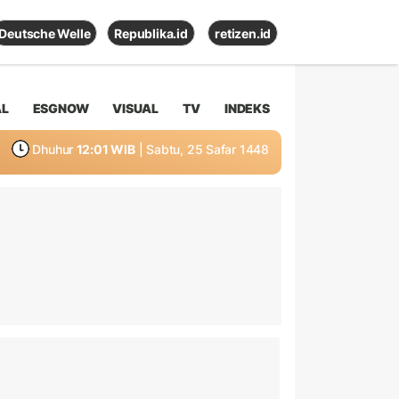
Deutsche Welle
Republika.id
retizen.id
AL
ESGNOW
VISUAL
TV
INDEKS
Dhuhur
12:01 WIB
| Sabtu, 25 Safar 1448