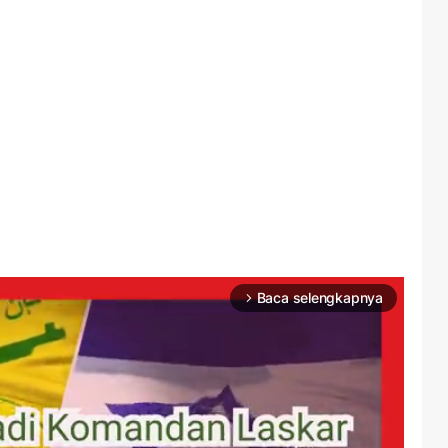
Baca selengkapnya
arrow_forward_ios