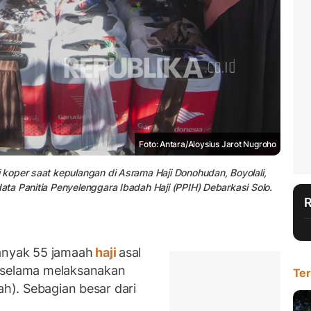
Foto: Antara/Aloysius Jarot Nugroho
koper saat kepulangan di Asrama Haji Donohudan, Boyolali,
ta Panitia Penyelenggara Ibadah Haji (PPIH) Debarkasi Solo.
nyak 55 jamaah
haji
asal
 selama melaksanakan
Ter
ah). Sebagian besar dari