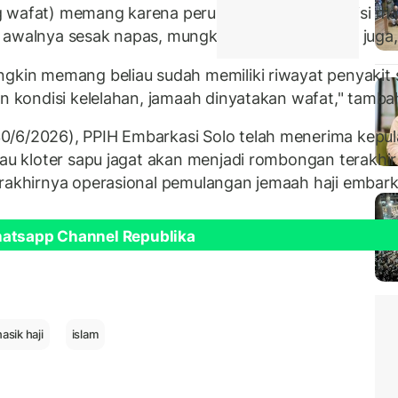
g wafat) memang karena perubahan cuaca. Kondisi ma
 awalnya sesak napas, mungkin karena kelelahan juga,
ngkin memang beliau sudah memiliki riwayat penyakit 
an kondisi kelelahan, jamaah dinyatakan wafat," tambah
0/6/2026), PPIH Embarkasi Solo telah menerima kepul
atau kloter sapu jagat akan menjadi rombongan terakhi
erakhirnya operasional pemulangan jemaah haji embark
hatsapp Channel Republika
asik haji
islam