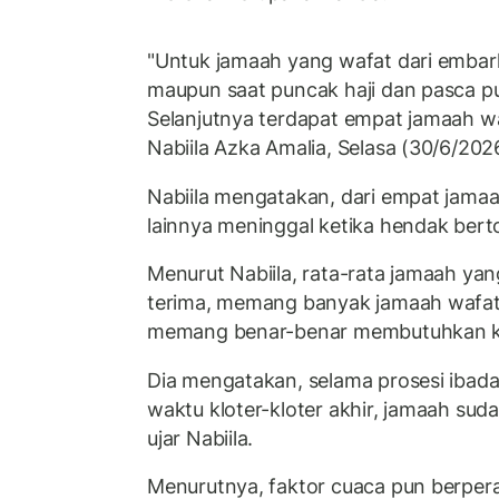
"Untuk jamaah yang wafat dari embark
maupun saat puncak haji dan pasca pun
Selanjutnya terdapat empat jamaah wa
Nabiila Azka Amalia, Selasa (30/6/202
Nabiila mengatakan, dari empat jamaah
lainnya meninggal ketika hendak berto
Menurut Nabiila, rata-rata jamaah ya
terima, memang banyak jamaah wafat i
memang benar-benar membutuhkan kond
Dia mengatakan, selama prosesi ibadah
waktu kloter-kloter akhir, jamaah sud
ujar Nabiila.
Menurutnya, faktor cuaca pun berper