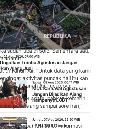
 Tanah Suci, baik sebelum puncak haji
nan dari Tanah Suci ke Tanah Air.
a Ibadah Haji (PPIH) Embarkasi Solo,
ika sudah tiba di Solo. Sementara satu
u , 08 Aug 2026, 07:00 WIB
Kualanamu.
 Ingatkan Lomba Agustusan Jangan
ikan Ajang Judi
t di Tanah Air. "Untuk data yang kami
gingat aktivitas puncak haji itu kan
Sabtu , 08 Aug 2026, 06:17 WIB
a dengan Tanah Air," ucapnya.
MUI: Karnaval Agustusan
Jangan Dijadikan Ajang
s. "Info ter-update, bahkan kemarin
Kampanye LGBT
lcius pada siang sampai sore hari,"
Jumat , 07 Aug 2026, 23:50 WIB
a asal embarkasi Solo. "Informasi
LPEU MUI Dorong