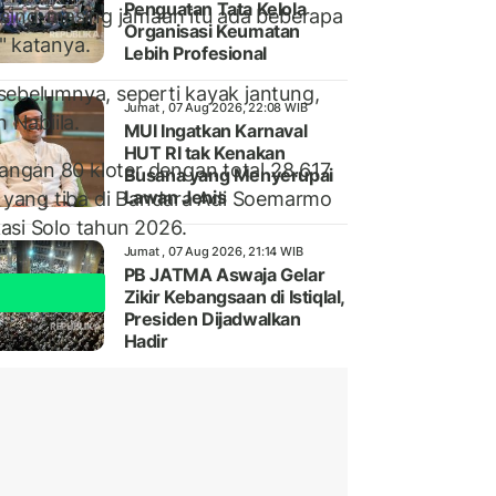
Penguatan Tata Kelola
sing-masing jamaah itu ada beberapa
Organisasi Keumatan
" katanya.
Lebih Profesional
sebelumnya, seperti kayak jantung,
Jumat , 07 Aug 2026, 22:08 WIB
 Nabiila.
MUI Ingatkan Karnaval
HUT RI tak Kenakan
angan 80 kloter dengan total 28.617
Busana yang Menyerupai
Lawan Jenis
r yang tiba di Bandara Adi Soemarmo
asi Solo tahun 2026.
Jumat , 07 Aug 2026, 21:14 WIB
PB JATMA Aswaja Gelar
Zikir Kebangsaan di Istiqlal,
Presiden Dijadwalkan
Hadir