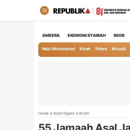
AMEERA
EKONOMI SYARIAH
SKOR
Nabi Muhammad
Kisah
Fatwa
Mozaik
>
>
Home
Islam Digest
Ihram
55 Jamaah Asal J