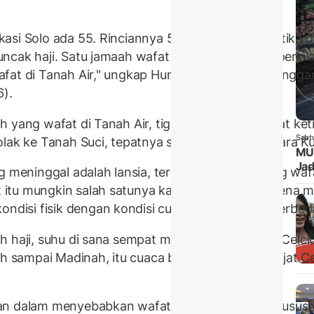
asi Solo ada 55. Rinciannya 50 jamaah wafat ketika di
cak haji. Satu jamaah wafat di pesawat ketika perjala
fat di Tanah Air," ungkap Humas Panitia Penyelenggar
6).
 yang wafat di Tanah Air, tiga di antaranya wafat ket
Sabt
lak ke Tanah Suci, tepatnya saat transit di Bandara 
MUI
Jad
ng meninggal adalah lansia, termasuk mereka yang wafa
tu mungkin salah satunya karena kelelahan karena men
isi fisik dengan kondisi cuaca yang sangat berbed
 haji, suhu di sana sempat mencapai 47 derajat Celciu
ah sampai Madinah, itu cuaca bisa sampai 47 derajat Ce
an dalam menyebabkan wafatnya jamaah haji, khususny