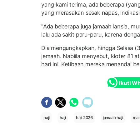
yang kami terima, ada beberapa (yan
yang merasakan sesak napas, indikasi
"Ada beberapa juga jamaah lansia, mu
lalu ada sakit paru-paru, karena deng
Dia mengungkapkan, hingga Selasa (3
jemaah. Nabiila menyebut, kloter 81 
hari ini. Ketibaan mereka menandai b
Ikuti W
haji
haji
haji 2026
jamaah haji
man