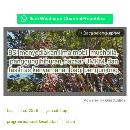
Ikuti Whatsapp Channel Republika
Baca selengkapnya
arrow_forward_ios
Powered by 
GliaStudios
haji
haji 2026
jamaah haji
Mute
program manasik kesehatan
islam