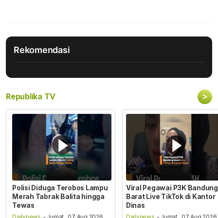
Rekomendasi
>
Republika TV
Polisi Diduga Terobos Lampu
Viral Pegawai P3K Bandung
Merah Tabrak Balita hingga
Barat Live TikTok di Kantor
Tewas
Dinas
Dailynews
- Jumat , 07 Aug 2026,
Dailynews
- Jumat , 07 Aug 2026