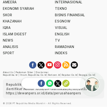
AMEERA
INTERNASIONAL
EKONOMI SYARIAH
TEKNO
SKOR
BISNIS FINANSIAL
KHAZANAH
ESGNOW
IQRA
VISUAL
ISLAM DIGEST
ENGLISH
NEWS
TV
ANALISIS
RAMADHAN
SPORT
INDEKS
About Us
|
Pedoman Siber
|
Disclaimer
Republika.id
|
Ihram.republika.co.id
|
Retizen.id
|
Rejabar.co.id
|
Rejogja.co.id
|
Republika telah diverifikasi oleh Dewan Pers
Sertifikat Nomor 1058/DP-Verifikasi/K/XII/2022
https://dewanpers.or.id/data/perusahaanpers
Ask me!
© 2026 PT Republika Media Mandiri - All Rights Reserved.