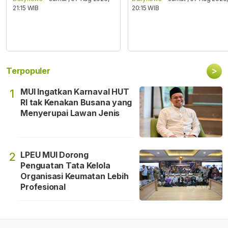
21:15 WIB
20:15 WIB
>
Terpopuler
MUI Ingatkan Karnaval HUT
1
RI tak Kenakan Busana yang
Menyerupai Lawan Jenis
LPEU MUI Dorong
2
Penguatan Tata Kelola
Organisasi Keumatan Lebih
Profesional