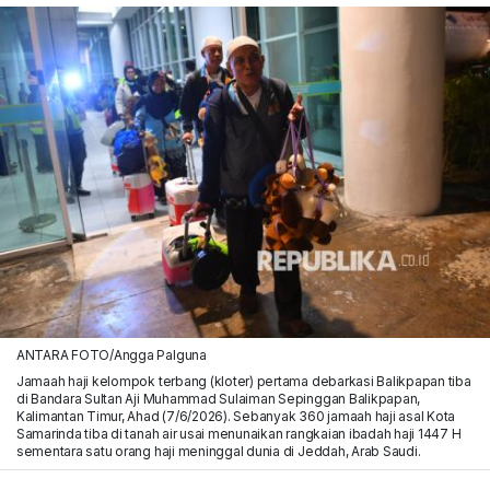
ANTARA FOTO/Angga Palguna
Jamaah haji kelompok terbang (kloter) pertama debarkasi Balikpapan tiba
di Bandara Sultan Aji Muhammad Sulaiman Sepinggan Balikpapan,
Kalimantan Timur, Ahad (7/6/2026). Sebanyak 360 jamaah haji asal Kota
Samarinda tiba di tanah air usai menunaikan rangkaian ibadah haji 1447 H
sementara satu orang haji meninggal dunia di Jeddah, Arab Saudi.