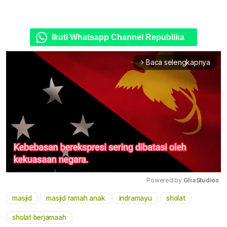
Ikuti Whatsapp Channel Republika
Baca selengkapnya
arrow_forward_ios
Powered by 
GliaStudios
masjid
masjid ramah anak
indramayu
sholat
Mute
sholat berjamaah