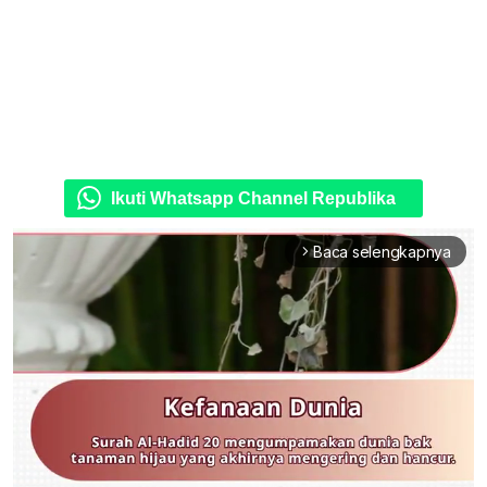
Ikuti Whatsapp Channel Republika
Baca selengkapnya
arrow_forward_ios