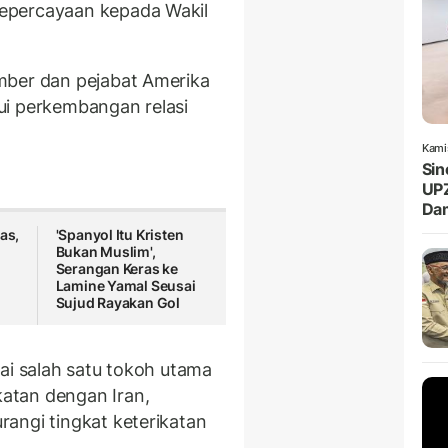
epercayaan kepada Wakil
mber dan pejabat Amerika
ui perkembangan relasi
Kami
Sin
UPZ
Da
as,
'Spanyol Itu Kristen
Bukan Muslim',
Serangan Keras ke
l
Lamine Yamal Seusai
Sujud Rayakan Gol
ai salah satu tokoh utama
atan dengan Iran,
angi tingkat keterikatan