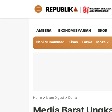
AMEERA
EKONOMI SYARIAH
SKOR
Nabi Muhammad
Kisah
Fatwa
Mozaik
>
>
Home
Islam Digest
Dunia
Media Barat Ungk