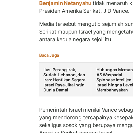
Benjamin Netanyahu
tidak menaruh k
Presiden Amerika Serikat, J D Vance.
Media tersebut mengutip sejumlah su
Serikat maupun Israel yang mengetah
antara kedua negara sejoli itu.
Baca Juga
Ilusi Perang Irak,
Hubungan Meman
Suriah, Lebanon, dan
AS Waspadai
Iran: Hentikan Segera
Spionase Intelijen
Israel Raya Jika Ingin
Israel hingga Leve
Dunia Damai
Membahayakan
Pemerintah Israel menilai Vance sebag
yang mendorong tercapainya kesepak
sekaligus sosok yang berupaya mengur
Amerika Serikat dengan Israel.