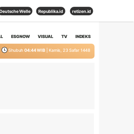
Deutsche Welle
Republika.id
retizen.id
AL
ESGNOW
VISUAL
TV
INDEKS
Shubuh
04:44 WIB
| Kamis, 23 Safar 1448