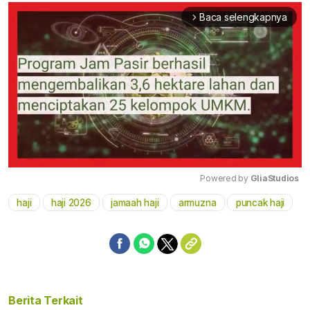
Baca selengkapnya
arrow_forward_ios
Powered by 
GliaStudios
haji
haji 2026
jamaah haji
armuzna
puncak haji
Mute
Berita Terkait