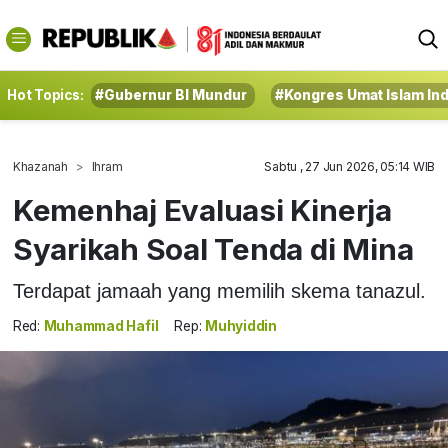
Hot Topics:
#Gubernur BI Mundur
#Kongres Umat Islam In
Khazanah
Ihram
Sabtu , 27 Jun 2026, 05:14 WIB
Kemenhaj Evaluasi Kinerja
Syarikah Soal Tenda di Mina
Terdapat jamaah yang memilih skema tanazul.
Red:
Muhammad Hafil
Rep:
Muhyiddin