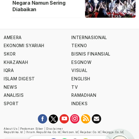
Negara Namun Sering
Diabaikan
AMEERA
INTERNASIONAL
EKONOMI SYARIAH
TEKNO
SKOR
BISNIS FINANSIAL
KHAZANAH
ESGNOW
IQRA
VISUAL
ISLAM DIGEST
ENGLISH
NEWS
TV
ANALISIS
RAMADHAN
SPORT
INDEKS
About Us
|
Pedoman Siber
|
Disclaimer
Republika.id
|
Ihram.republika.co.id
|
Retizen.id
|
Rejabar.co.id
|
Rejogja.co.id
|