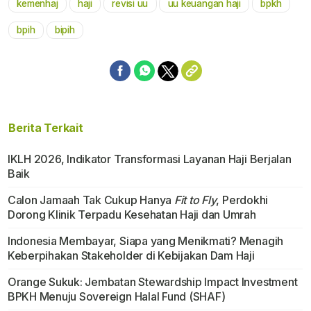
kemenhaj
haji
revisi uu
uu keuangan haji
bpkh
Mute
bpih
bipih
Berita Terkait
IKLH 2026, Indikator Transformasi Layanan Haji Berjalan
Baik
Calon Jamaah Tak Cukup Hanya
Fit to Fly
, Perdokhi
Dorong Klinik Terpadu Kesehatan Haji dan Umrah
Indonesia Membayar, Siapa yang Menikmati? Menagih
Keberpihakan Stakeholder di Kebijakan Dam Haji
Orange Sukuk: Jembatan Stewardship Impact Investment
BPKH Menuju Sovereign Halal Fund (SHAF)