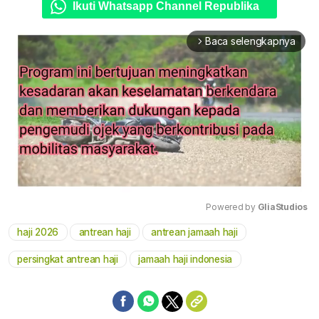
Ikuti Whatsapp Channel Republika
Baca selengkapnya
arrow_forward_ios
Powered by 
GliaStudios
haji 2026
antrean haji
antrean jamaah haji
Mute
persingkat antrean haji
jamaah haji indonesia