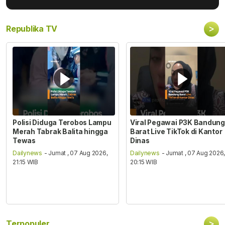
>
Republika TV
Polisi Diduga Terobos Lampu
Viral Pegawai P3K Bandung
Merah Tabrak Balita hingga
Barat Live TikTok di Kantor
Tewas
Dinas
Dailynews
- Jumat , 07 Aug 2026,
Dailynews
- Jumat , 07 Aug 2026
21:15 WIB
20:15 WIB
>
Terpopuler