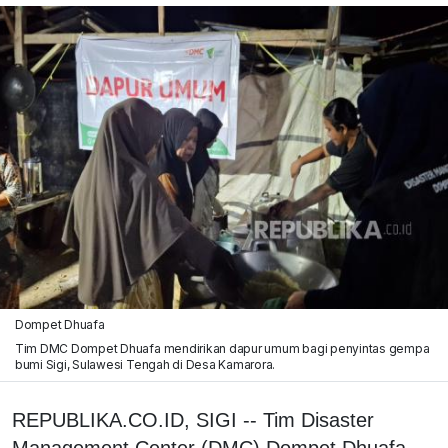
Dompet Dhuafa
Tim DMC Dompet Dhuafa mendirikan dapur umum bagi penyintas gempa
bumi Sigi, Sulawesi Tengah di Desa Kamarora.
REPUBLIKA.CO.ID, SIGI -- Tim Disaster
Management Center (DMC) Dompet Dhuafa