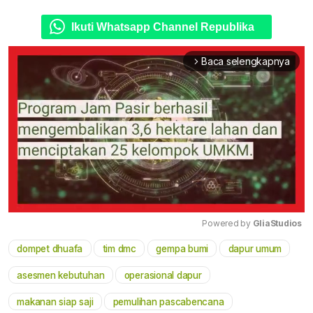
Ikuti Whatsapp Channel Republika
Baca selengkapnya
arrow_forward_ios
Powered by 
GliaStudios
dompet dhuafa
tim dmc
gempa bumi
dapur umum
Mute
asesmen kebutuhan
operasional dapur
makanan siap saji
pemulihan pascabencana