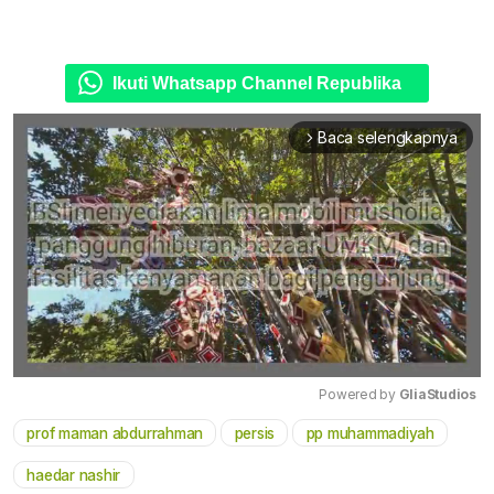
Ikuti Whatsapp Channel Republika
Baca selengkapnya
arrow_forward_ios
Powered by 
GliaStudios
prof maman abdurrahman
persis
pp muhammadiyah
Mute
haedar nashir