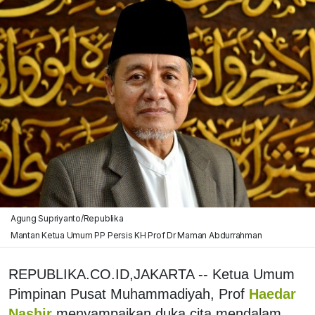
Agung Supriyanto/Republika
Mantan Ketua Umum PP Persis KH Prof Dr Maman Abdurrahman
REPUBLIKA.CO.ID,JAKARTA -- Ketua Umum
Pimpinan Pusat Muhammadiyah, Prof
Haedar
Nashir
menyampaikan duka cita mendalam