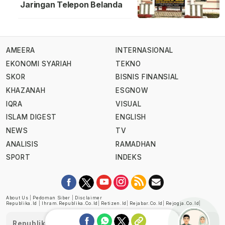
Jaringan Telepon Belanda
AMEERA
INTERNASIONAL
EKONOMI SYARIAH
TEKNO
SKOR
BISNIS FINANSIAL
KHAZANAH
ESGNOW
IQRA
VISUAL
ISLAM DIGEST
ENGLISH
NEWS
TV
ANALISIS
RAMADHAN
SPORT
INDEKS
About Us
|
Pedoman Siber
|
Disclaimer
Republika.id
|
Ihram.republika.co.id
|
Retizen.id
|
Rejabar.co.id
|
Rejogja.co.id
|
Republika telah diverifikasi oleh Dewan Pers