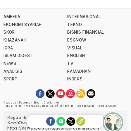
AMEERA
INTERNASIONAL
EKONOMI SYARIAH
TEKNO
SKOR
BISNIS FINANSIAL
KHAZANAH
ESGNOW
IQRA
VISUAL
ISLAM DIGEST
ENGLISH
NEWS
TV
ANALISIS
RAMADHAN
SPORT
INDEKS
About Us
|
Pedoman Siber
|
Disclaimer
Republika.id
|
Ihram.republika.co.id
|
Retizen.id
|
Rejabar.co.id
|
Rejogja.co.id
|
Republika telah diverifikasi oleh Dewan Pers
Sertifikat Nomor 1058/DP-Verifikasi/K/XII/2022
https://dewanpers.or.id/data/perusahaanpers