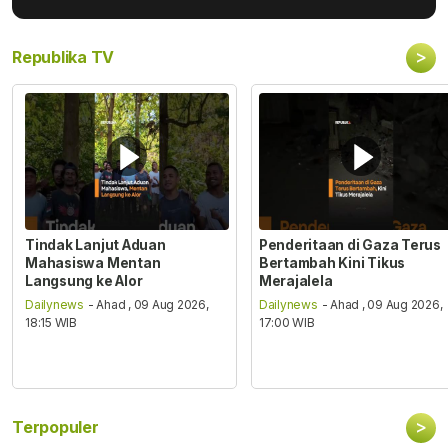
>
Republika TV
Tindak Lanjut Aduan
Penderitaan di Gaza Terus
Mahasiswa Mentan
Bertambah Kini Tikus
Langsung ke Alor
Merajalela
Dailynews
- Ahad , 09 Aug 2026,
Dailynews
- Ahad , 09 Aug 2026,
18:15 WIB
17:00 WIB
>
Terpopuler