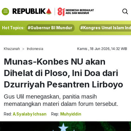
Hot Topics:
#Gubernur BI Mundur
#Kongres Umat Islam In
Khazanah
Indonesia
Kamis , 18 Jun 2026, 14:32 WIB
Munas-Konbes NU akan
Dihelat di Ploso, Ini Doa dari
Dzurriyah Pesantren Lirboyo
Gus Ulil menegaskan, panitia masih
mematangkan materi dalam forum tersebut.
Red:
A.Syalaby Ichsan
Rep:
Muhyiddin