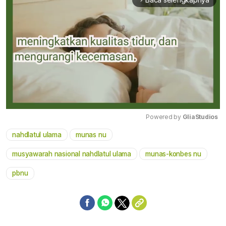
Powered by 
GliaStudios
nahdlatul ulama
munas nu
Mute
musyawarah nasional nahdlatul ulama
munas-konbes nu
pbnu