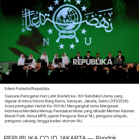
Edwin Putranto/Republika
Suasana Peringatan Hari Lahir (Harlah) ke-100 Nahdlatul Ulama yang
digelar di Istora Gelora Bung Karno, Senayan, Jakarta, Sabtu (31/1/2026).
Acara peringatan Harlah Ke-100 NU Mengangkat tema Mengawal
Indonesia Merdeka Menuju Peradaban Mulia yang dihadiri Menteri Kabinet
Merah Putih, Ketua MPR, jajaran Pengurus Besar NU, pengurus wilayah,
pengurus cabang, hingga badan otonom NU.
REPUBLIKA.CO.ID,JAKARTA — Pondok