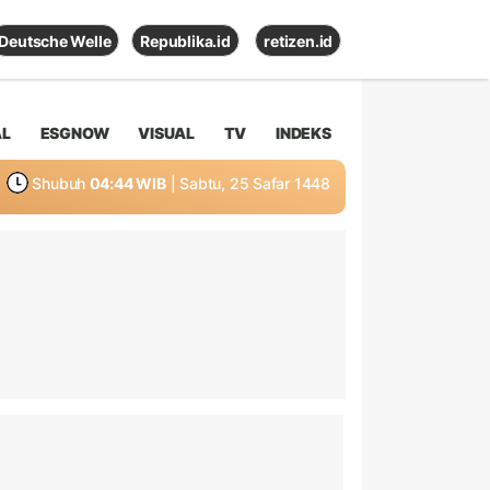
Deutsche Welle
Republika.id
retizen.id
AL
ESGNOW
VISUAL
TV
INDEKS
Shubuh
04:44 WIB
| Sabtu, 25 Safar 1448