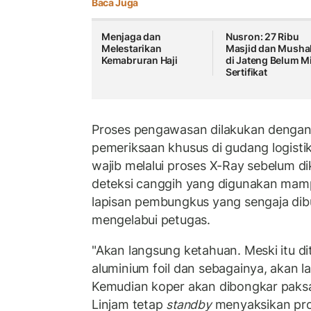
Baca Juga
Menjaga dan
Nusron: 27 Ribu
Melestarikan
Masjid dan Musha
Kemabruran Haji
di Jateng Belum Mi
Sertifikat
Proses pengawasan dilakukan dengan 
pemeriksaan khusus di gudang logisti
wajib melalui proses X-Ray sebelum di
deteksi canggih yang digunakan ma
lapisan pembungkus yang sengaja dib
mengelabui petugas.
"Akan langsung ketahuan. Meski itu ditu
aluminium foil dan sebagainya, akan l
Kemudian koper akan dibongkar paksa
Linjam tetap
standby
menyaksikan pr