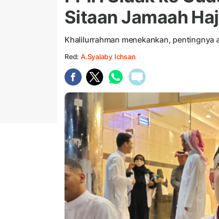
Sitaan Jamaah Haj
Khalilurrahman menekankan, pentingnya 
Red:
A.Syalaby Ichsan