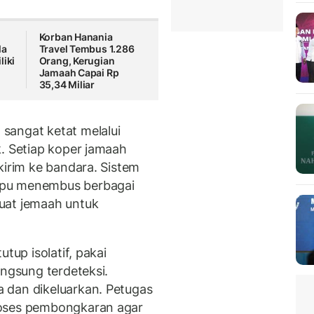
Korban Hanania
la
Travel Tembus 1.286
liki
Orang, Kerugian
Jamaah Capai Rp
35,34 Miliar
sangat ketat melalui
k. Setiap koper jamaah
kirim ke bandara. Sistem
mpu menembus berbagai
uat jemaah untuk
tup isolatif, pakai
angsung terdeteksi.
 dan dikeluarkan. Petugas
oses pembongkaran agar