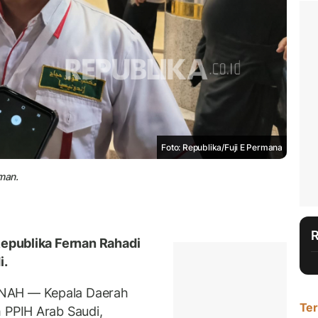
Foto: Republika/Fuji E Permana
man.
Republika Fernan Rahadi
i.
NAH — Kepala Daerah
Ter
 PPIH Arab Saudi,