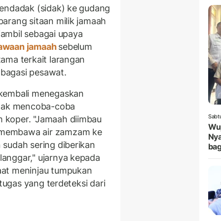
mendadak (sidak) ke gudang
arang sitaan milik jamaah
diambil sebagai upaya
awaan jamaah
sebelum
ama terkait larangan
 bagasi pesawat.
 kembali menegaskan
idak mencoba-coba
Sabt
 koper. "Jamaah diimbau
Wuj
 membawa air zamzam ke
Nya
sudah sering diberikan
bag
anggar," ujarnya kepada
aat meninjau tumpukan
etugas yang terdeteksi dari