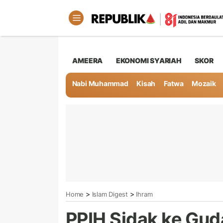
AMEERA
EKONOMI SYARIAH
SKOR
Nabi Muhammad
Kisah
Fatwa
Mozaik
>
>
Home
Islam Digest
Ihram
PPIH Sidak ke Gud