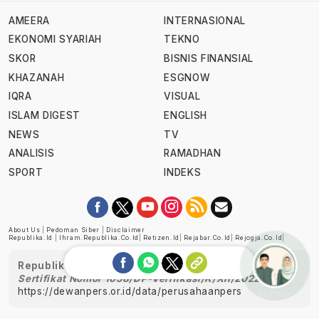
AMEERA
INTERNASIONAL
EKONOMI SYARIAH
TEKNO
SKOR
BISNIS FINANSIAL
KHAZANAH
ESGNOW
IQRA
VISUAL
ISLAM DIGEST
ENGLISH
NEWS
TV
ANALISIS
RAMADHAN
SPORT
INDEKS
About Us
|
Pedoman Siber
|
Disclaimer
Republika.id
|
Ihram.republika.co.id
|
Retizen.id
|
Rejabar.co.id
|
Rejogja.co.id
|
Republika telah diverifikasi oleh Dewan Pers
Sertifikat Nomor 1058/DP-Verifikasi/K/XII/2022
https://dewanpers.or.id/data/perusahaanpers
Ask me!