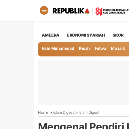
AMEERA
EKONOMI SYARIAH
SKOR
Nabi Muhammad
Kisah
Fatwa
Mozaik
>
>
Home
Islam Digest
Islam Digest
Mengenal Pendiri K