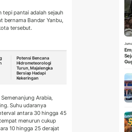
an tepi pantai adalah sejauh
kat bernama Bandar Yanbu,
ota tersebut.
Juma
Emp
Sej
g
Potensi Bencana
Gu
n
Hidrometeorologi
i
Turun, Majalengka
Bersiap Hadapi
Kekeringan
r Semenanjung Arabia,
ring. Suhu udaranya
nterval antara 30 hingga 45
setempat menurun cukup
tara 10 hingga 25 derajat