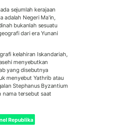
ada sejumlah kerajaan
 adalah Negeri Ma'in,
dinah bukanlah sesuatu
geografi dari era Yunani
rafi kelahiran Iskandariah,
Masehi menyebutkan
rab yang disebutnya
tuk menyebut Yathrib atau
galan Stephanus Byzantium
 nama tersebut saat
nel Republika