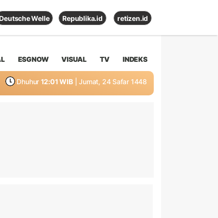
Deutsche Welle
Republika.id
retizen.id
AL
ESGNOW
VISUAL
TV
INDEKS
Dhuhur
12:01 WIB
| Jumat, 24 Safar 1448