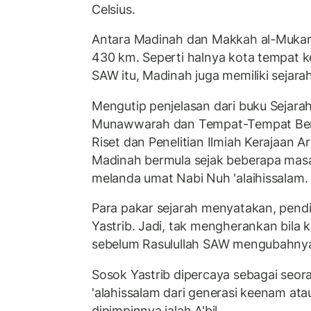
Celsius.
Antara Madinah dan Makkah al-Mukar
430 km. Seperti halnya kota tempat
SAW itu, Madinah juga memiliki sejar
Mengutip penjelasan dari buku Sejara
Munawwarah dan Tempat-Tempat Berse
Riset dan Penelitian Ilmiah Kerajaan A
Madinah bermula sejak beberapa masa
melanda umat Nabi Nuh 'alaihissalam.
Para pakar sejarah menyatakan, pend
Yastrib. Jadi, tak mengherankan bila k
sebelum Rasulullah SAW mengubahnya
Sosok Yastrib dipercaya sebagai seo
'alahissalam dari generasi keenam ata
dipimpinnya ialah A'bil.