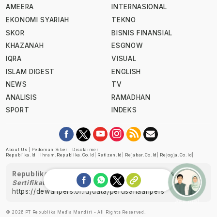
AMEERA
INTERNASIONAL
EKONOMI SYARIAH
TEKNO
SKOR
BISNIS FINANSIAL
KHAZANAH
ESGNOW
IQRA
VISUAL
ISLAM DIGEST
ENGLISH
NEWS
TV
ANALISIS
RAMADHAN
SPORT
INDEKS
About Us
|
Pedoman Siber
|
Disclaimer
Republika.id
|
Ihram.republika.co.id
|
Retizen.id
|
Rejabar.co.id
|
Rejogja.co.id
|
Republika telah diverifikasi oleh Dewan Pers
Sertifikat Nomor 1058/DP-Verifikasi/K/XII/2022
https://dewanpers.or.id/data/perusahaanpers
Ask me!
© 2026 PT Republika Media Mandiri - All Rights Reserved.