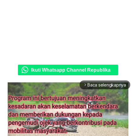
Ikuti Whatsapp Channel Republika
Baca selengkapnya
arrow_forward_ios