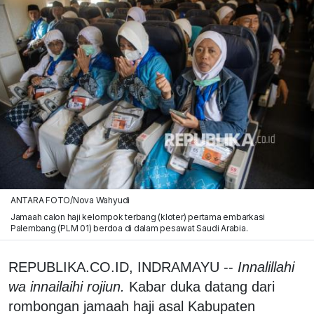
ANTARA FOTO/Nova Wahyudi
Jamaah calon haji kelompok terbang (kloter) pertama embarkasi
Palembang (PLM 01) berdoa di dalam pesawat Saudi Arabia.
REPUBLIKA.CO.ID, INDRAMAYU --
Innalillahi
wa innailaihi rojiun.
Kabar duka datang dari
rombongan jamaah haji asal Kabupaten