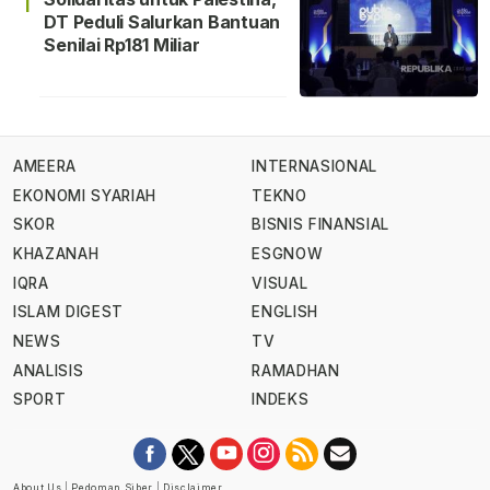
1
DT Peduli Salurkan Bantuan
Senilai Rp181 Miliar
AMEERA
INTERNASIONAL
EKONOMI SYARIAH
TEKNO
SKOR
BISNIS FINANSIAL
KHAZANAH
ESGNOW
IQRA
VISUAL
ISLAM DIGEST
ENGLISH
NEWS
TV
ANALISIS
RAMADHAN
SPORT
INDEKS
About Us
|
Pedoman Siber
|
Disclaimer