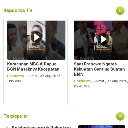
>
Republika TV
Keracunan MBG di Papua
Saat Prabowo Ngetes
BGN Masaknya Kecepatan
Kekuatan Genting Buatan
BRIN
Dailynews
- Jumat , 07 Aug 2026,
11:15 WIB
Dailynews
- Jumat , 07 Aug 2026
09:45 WIB
>
Terpopuler
Solidaritas untuk Palestina,