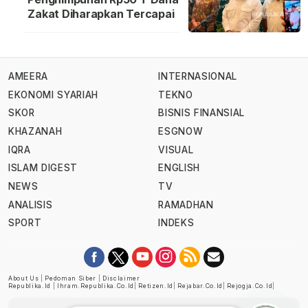
Zakat Diharapkan Tercapai
AMEERA
INTERNASIONAL
EKONOMI SYARIAH
TEKNO
SKOR
BISNIS FINANSIAL
KHAZANAH
ESGNOW
IQRA
VISUAL
ISLAM DIGEST
ENGLISH
NEWS
TV
ANALISIS
RAMADHAN
SPORT
INDEKS
About Us
|
Pedoman Siber
|
Disclaimer
Republika.id
|
Ihram.republika.co.id
|
Retizen.id
|
Rejabar.co.id
|
Rejogja.co.id
|