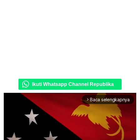
Ikuti Whatsapp Channel Republika
Baca selengkapnya
arrow_forward_ios