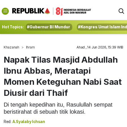
Hot Topics:
#Gubernur BI Mundur
#Kongres Umat Islam In
Khazanah
Ihram
Ahad , 14 Jun 2026, 15:39 WIB
Napak Tilas Masjid Abdullah
Ibnu Abbas, Meratapi
Momen Keteguhan Nabi Saat
Diusir dari Thaif
Di tengah kepedihan itu, Rasulullah sempat
beristirahat di sebuah titik lokasi.
Red:
A.Syalaby Ichsan