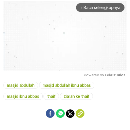
Baca selengkapnya
arrow_forward_ios
Powered by 
GliaStudios
masjid abdullah
masjid abdullah ibnu abbas
Mute
masjid ibnu abbas
thaif
ziarah ke thaif