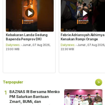
Kebakaran Landa Gedung
Febrie Adriansyah Akhirnya
Bapenda Pemprov DKI
Kenakan Rompi Orange
Dailynews
- Jumat , 07 Aug 2026,
Dailynews
- Jumat , 07 Aug 2026
23:00 WIB
22:30 WIB
>
Terpopuler
BAZNAS RI Bersama Menko
1
PM Salurkan Bantuan
Zmart, BUMi, dan