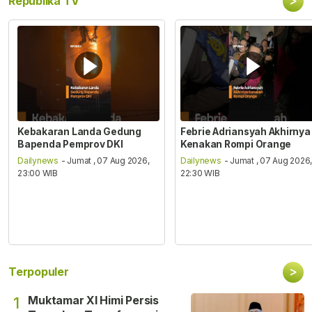
>
Republika TV
Kebakaran Landa Gedung
Febrie Adriansyah Akhirnya
Bapenda Pemprov DKI
Kenakan Rompi Orange
Dailynews
- Jumat , 07 Aug 2026,
Dailynews
- Jumat , 07 Aug 2026
23:00 WIB
22:30 WIB
>
Terpopuler
Muktamar XI Himi Persis
1