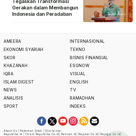
Tegaskan Transformasi
Gerakan dalam Membangun
Indonesia dan Peradaban
AMEERA
INTERNASIONAL
EKONOMI SYARIAH
TEKNO
SKOR
BISNIS FINANSIAL
KHAZANAH
ESGNOW
IQRA
VISUAL
ISLAM DIGEST
ENGLISH
NEWS
TV
ANALISIS
RAMADHAN
SPORT
INDEKS
About Us
|
Pedoman Siber
|
Disclaimer
Republika.id
|
Ihram.republika.co.id
|
Retizen.id
|
Rejabar.co.id
|
Rejogja.co.id
|