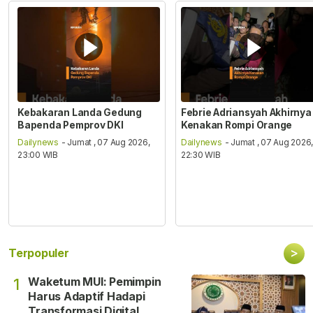
Kebakaran Landa Gedung
Febrie Adriansyah Akhirnya
Bapenda Pemprov DKI
Kenakan Rompi Orange
Dailynews
- Jumat , 07 Aug 2026,
Dailynews
- Jumat , 07 Aug 2026
23:00 WIB
22:30 WIB
>
Terpopuler
Waketum MUI: Pemimpin
1
Harus Adaptif Hadapi
Transformasi Digital