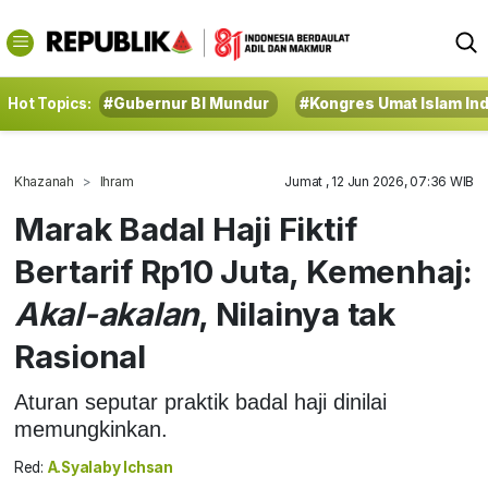
Hot Topics:
#Gubernur BI Mundur
#Kongres Umat Islam In
Khazanah
Ihram
Jumat , 12 Jun 2026, 07:36 WIB
Marak Badal Haji Fiktif
Bertarif Rp10 Juta, Kemenhaj:
Akal-akalan
, Nilainya tak
Rasional
Aturan seputar praktik badal haji dinilai
memungkinkan.
Red:
A.Syalaby Ichsan