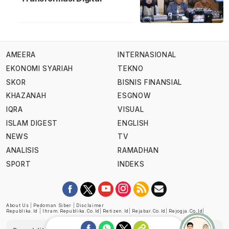
AMEERA
INTERNASIONAL
EKONOMI SYARIAH
TEKNO
SKOR
BISNIS FINANSIAL
KHAZANAH
ESGNOW
IQRA
VISUAL
ISLAM DIGEST
ENGLISH
NEWS
TV
ANALISIS
RAMADHAN
SPORT
INDEKS
About Us
|
Pedoman Siber
|
Disclaimer
Republika.id
|
Ihram.republika.co.id
|
Retizen.id
|
Rejabar.co.id
|
Rejogja.co.id
|