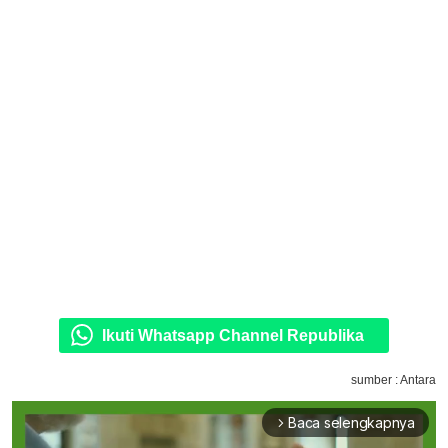
Ikuti Whatsapp Channel Republika
sumber : Antara
Baca selengkapnya
arrow_forward_ios