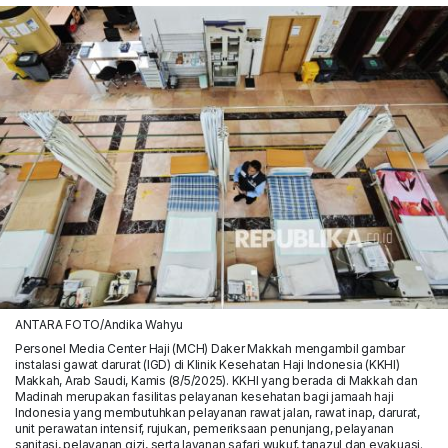
ANTARA FOTO/Andika Wahyu
Personel Media Center Haji (MCH) Daker Makkah mengambil gambar
instalasi gawat darurat (IGD) di Klinik Kesehatan Haji Indonesia (KKHI)
Makkah, Arab Saudi, Kamis (8/5/2025). KKHI yang berada di Makkah dan
Madinah merupakan fasilitas pelayanan kesehatan bagi jamaah haji
Indonesia yang membutuhkan pelayanan rawat jalan, rawat inap, darurat,
unit perawatan intensif, rujukan, pemeriksaan penunjang, pelayanan
sanitasi, pelayanan gizi, serta layanan safari wukuf, tanazul dan evakuasi.