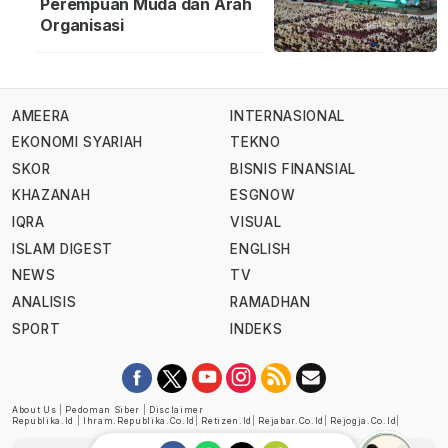
Perempuan Muda dan Arah
Organisasi
AMEERA
INTERNASIONAL
EKONOMI SYARIAH
TEKNO
SKOR
BISNIS FINANSIAL
KHAZANAH
ESGNOW
IQRA
VISUAL
ISLAM DIGEST
ENGLISH
NEWS
TV
ANALISIS
RAMADHAN
SPORT
INDEKS
About Us
|
Pedoman Siber
|
Disclaimer
Republika.id
|
Ihram.republika.co.id
|
Retizen.id
|
Rejabar.co.id
|
Rejogja.co.id
|