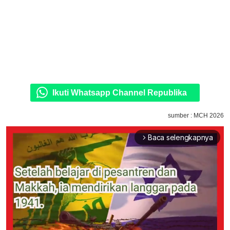
Ikuti Whatsapp Channel Republika
sumber : MCH 2026
Baca selengkapnya
arrow_forward_ios