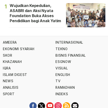
Wujudkan Kepedulian,
1
ASABRI dan Aksi Nyata
Foundation Buka Akses
Pendidikan bagi Anak Yatim
AMEERA
INTERNASIONAL
EKONOMI SYARIAH
TEKNO
SKOR
BISNIS FINANSIAL
KHAZANAH
ESGNOW
IQRA
VISUAL
ISLAM DIGEST
ENGLISH
NEWS
TV
ANALISIS
RAMADHAN
SPORT
INDEKS