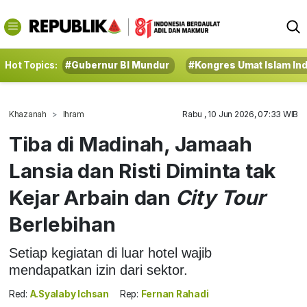
Hot Topics:
#Gubernur BI Mundur
#Kongres Umat Islam In
Khazanah
Ihram
Rabu , 10 Jun 2026, 07:33 WIB
Tiba di Madinah, Jamaah
Lansia dan Risti Diminta tak
Kejar Arbain dan
City Tour
Berlebihan
Setiap kegiatan di luar hotel wajib
mendapatkan izin dari sektor.
Red:
A.Syalaby Ichsan
Rep:
Fernan Rahadi