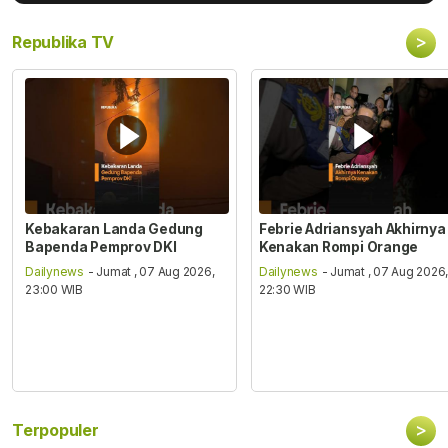
>
Republika TV
Kebakaran Landa Gedung
Febrie Adriansyah Akhirnya
Bapenda Pemprov DKI
Kenakan Rompi Orange
Dailynews
- Jumat , 07 Aug 2026,
Dailynews
- Jumat , 07 Aug 2026
23:00 WIB
22:30 WIB
>
Terpopuler