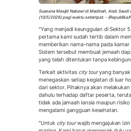
Suasana Masjid Nabawi di Madinah, Arab Saudi 
(10/5/2026) pagi waktu setempat. - (Republika/
"Yang menjadi keunggulan di Sektor 5 
pertama kami sudah tertib dalam me
memberikan nama-nama pada kamar m
Sistem tersebut membuat jemaah dap
yang telah ditentukan tanpa kebingung
Terkait aktivitas
city tour
yang banyak d
menegaskan setiap kegiatan di luar ho
dari sektor. Pihaknya akan melakukan
dahulu terhadap daftar peserta, ter
tidak ada jamaah lansia maupun risiko
mengalami gangguan kesehatan.
"Untuk
city tour
wajib mengajukan izin
masing. Kami harus mengecek dulu yang