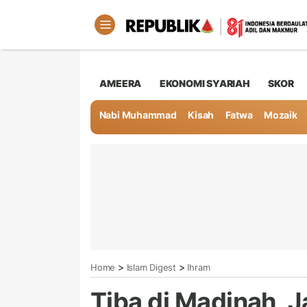
AMEERA
EKONOMI SYARIAH
SKOR
Nabi Muhammad
Kisah
Fatwa
Mozaik
>
>
Home
Islam Digest
Ihram
Tiba di Madinah, J