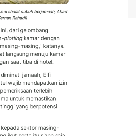
usai shalat subuh berjamaah, Ahad
Fernan Rahadi)
ini, dari gelombang
m-
plotting
kamar dengan
asing-masing," katanya.
at langsung menuju kamar
an saat tiba di hotel.
iminati jamaah, Elfi
tel wajib mendapatkan izin
 pemeriksaan terlebih
utama untuk memastikan
 tinggi yang berpotensi
 kepada sektor masing-
 ikut serta itu siapa saja,