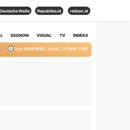
Deutsche Welle
Republika.id
retizen.id
AL
ESGNOW
VISUAL
TV
INDEKS
Isya
19:08 WIB
| Jumat, 24 Safar 1448