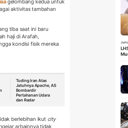
sia
gelombang kedua untuk
agai aktivitas tambahan
ng tiba saat ini baru
h haji di Arafah,
Juma
ngga kondisi fisik mereka
LHS
Mus
Tuding Iran Atas
i
Jatuhnya Apache, AS
m
Bombardir
Pertahanan Udara
dan Radar
idak berlebihan ikut
city
gejar arbainnya tidak