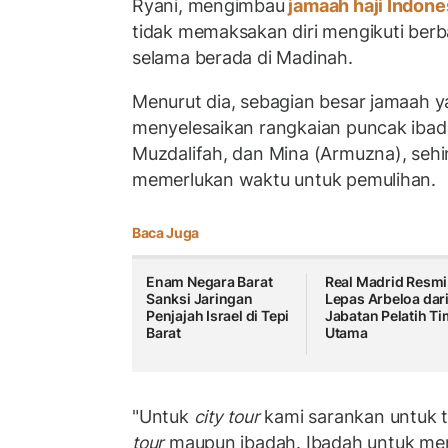
Ryani, mengimbau
jamaah haji Indone
tidak memaksakan diri mengikuti berb
selama berada di Madinah.
Menurut dia, sebagian besar jamaah ya
menyelesaikan rangkaian puncak ibada
Muzdalifah, dan Mina (Armuzna), sehi
memerlukan waktu untuk pemulihan.
Baca Juga
Enam Negara Barat
Real Madrid Resmi
Sanksi Jaringan
Lepas Arbeloa dar
Penjajah Israel di Tepi
Jabatan Pelatih Ti
Barat
Utama
"Untuk
city tour
kami sarankan untuk t
tour
maupun ibadah. Ibadah untuk men