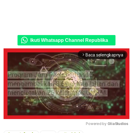
Ikuti Whatsapp Channel Republika
Baca selengkapnya
arrow_forward_ios
Powered by 
GliaStudios