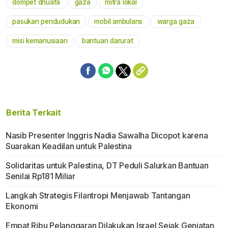
dompet dhuafa
gaza
mitra lokal
Mute
pasukan pendudukan
mobil ambulans
warga gaza
misi kemanusiaan
bantuan darurat
Berita Terkait
Nasib Presenter Inggris Nadia Sawalha Dicopot karena
Suarakan Keadilan untuk Palestina
Solidaritas untuk Palestina, DT Peduli Salurkan Bantuan
Senilai Rp181 Miliar
Langkah Strategis Filantropi Menjawab Tantangan
Ekonomi
Empat Ribu Pelanggaran Dilakukan Israel Sejak Genjatan