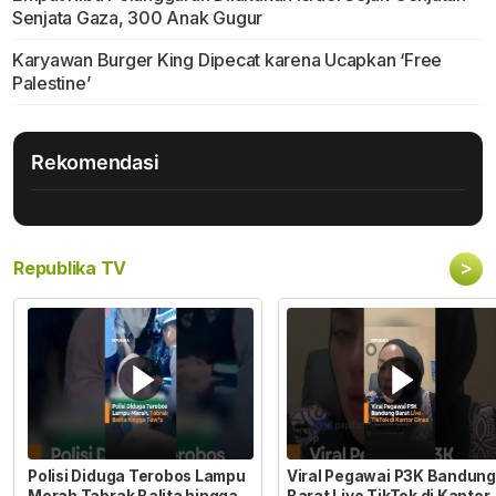
Senjata Gaza, 300 Anak Gugur
Karyawan Burger King Dipecat karena Ucapkan ‘Free
Palestine’
Rekomendasi
>
Republika TV
Polisi Diduga Terobos Lampu
Viral Pegawai P3K Bandung
Merah Tabrak Balita hingga
Barat Live TikTok di Kantor