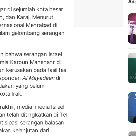
Ada
ar di sejumlah kota besar
an, dan Karaj. Menurut
ternasional Mehrabad di
dalam gelombang serangan
an bahwa serangan Israel
mia Karoun Mahshahr di
 kerusakan pada fasilitas
responden
Al Mayadeen
di
dakan yang belum
ota Irak.
akhir, media-media Israel
 telah ditingkatkan di Tel
tisipasi serangan balasan
akan kelanjutan dari