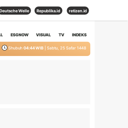
Deutsche Welle
Republika.id
retizen.id
AL
ESGNOW
VISUAL
TV
INDEKS
Shubuh
04:44 WIB
| Sabtu, 25 Safar 1448