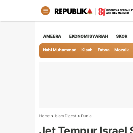
AMEERA
EKONOMI SYARIAH
SKOR
Nabi Muhammad
Kisah
Fatwa
Mozaik
>
>
Home
Islam Digest
Dunia
Jet Tempur Israel 