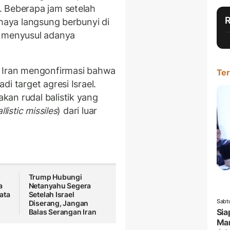
. Beberapa jam setelah
ahaya langsung berbunyi di
a menyusul adanya
) Iran mengonfirmasi bahwa
Ter
i target agresi Israel.
an rudal balistik yang
listic missiles
) dari luar
Trump Hubungi
a
Netanyahu Segera
Kata
Setelah Israel
Sabt
Diserang, Jangan
Sia
Balas Serangan Iran
Mar