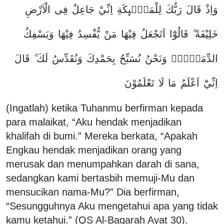
وَاِذْ
قَالَ
رَبُّكَ
لِلْمَلٰۤىِٕكَةِ
اِنِّيْ
جَاعِلٌ
فِى
الْاَرْضِ
خَلِيْفَةً ۗ
قَالُوْٓا
اَتَجْعَلُ
فِيْهَا
مَنْ
يُّفْسِدُ
فِيْهَا
وَيَسْفِكُ
الدِّمَاۤءَۚ
وَنَحْنُ
نُسَبِّحُ
بِحَمْدِكَ
وَنُقَدِّسُ
لَكَ ۗ
قَالَ
اِنِّيْٓ
اَعْلَمُ
مَا
لَا
تَعْلَمُوْنَ
(Ingatlah) ketika Tuhanmu berfirman kepada
para malaikat, “Aku hendak menjadikan
khalifah di bumi.” Mereka berkata, “Apakah
Engkau hendak menjadikan orang yang
merusak dan menumpahkan darah di sana,
sedangkan kami bertasbih memuji-Mu dan
mensucikan nama-Mu?” Dia berfirman,
“Sesungguhnya Aku mengetahui apa yang tidak
kamu ketahui.” (QS Al-Baqarah Ayat 30).