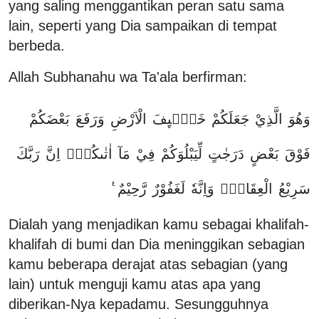
yang saling
menggantikan peran satu sama
lain, seperti yang Dia sampaikan di tempat
berbeda.
Allah Subhanahu wa Ta'ala berfirman:
وَهُوَ
الَّذِيْ
جَعَلَكُمْ
خَلٰۤىِٕفَ
الْاَرْضِ
وَرَفَعَ
بَعْضَكُمْ
فَوْقَ
بَعْضٍ
دَرَجٰتٍ
لِّيَبْلُوَكُمْ
فِيْ
مَآ
اٰتٰىكُمْۗ
اِنَّ
رَبَّكَ
سَرِيْعُ
الْعِقَابِۖ
وَاِنَّهٗ
لَغَفُوْرٌ
رَّحِيْمٌ
Dialah yang menjadikan kamu sebagai khalifah-
khalifah di bumi dan Dia meninggikan sebagian
kamu beberapa derajat atas sebagian (yang
lain) untuk menguji kamu atas apa yang
diberikan-Nya kepadamu. Sesungguhnya