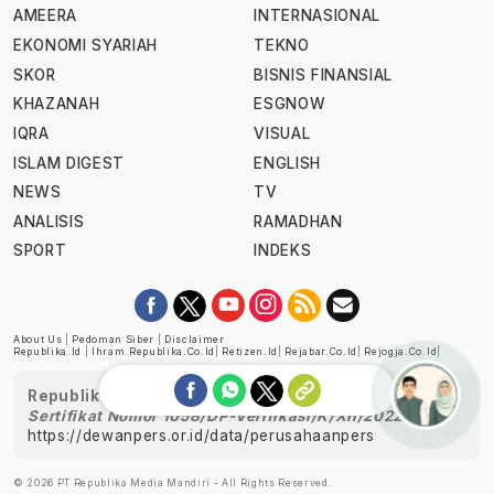
AMEERA
INTERNASIONAL
EKONOMI SYARIAH
TEKNO
SKOR
BISNIS FINANSIAL
KHAZANAH
ESGNOW
IQRA
VISUAL
ISLAM DIGEST
ENGLISH
NEWS
TV
ANALISIS
RAMADHAN
SPORT
INDEKS
About Us
|
Pedoman Siber
|
Disclaimer
Republika.id
|
Ihram.republika.co.id
|
Retizen.id
|
Rejabar.co.id
|
Rejogja.co.id
|
Republika telah diverifikasi oleh Dewan Pers
Sertifikat Nomor 1058/DP-Verifikasi/K/XII/2022
https://dewanpers.or.id/data/perusahaanpers
Ask me!
© 2026 PT Republika Media Mandiri - All Rights Reserved.