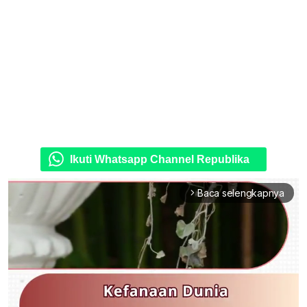
Ikuti Whatsapp Channel Republika
Baca selengkapnya
arrow_forward_ios