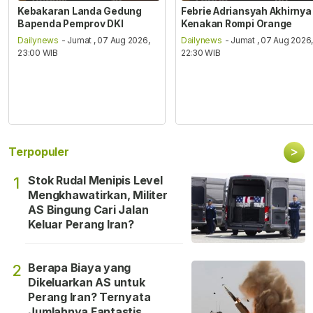
Kebakaran Landa Gedung
Febrie Adriansyah Akhirnya
Bapenda Pemprov DKI
Kenakan Rompi Orange
Dailynews
- Jumat , 07 Aug 2026,
Dailynews
- Jumat , 07 Aug 2026
23:00 WIB
22:30 WIB
>
Terpopuler
Stok Rudal Menipis Level
1
Mengkhawatirkan, Militer
AS Bingung Cari Jalan
Keluar Perang Iran?
Berapa Biaya yang
2
Dikeluarkan AS untuk
Perang Iran? Ternyata
Jumlahnya Fantastis