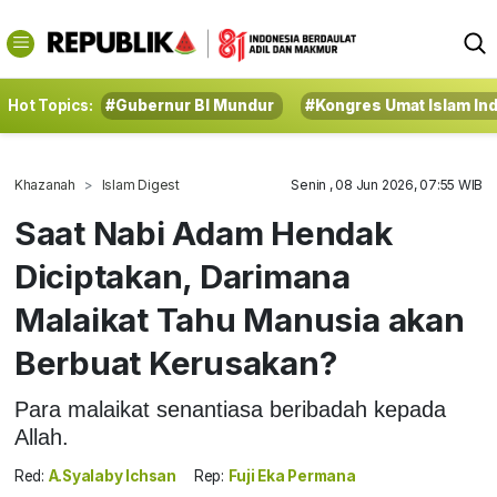
Hot Topics:
#Gubernur BI Mundur
#Kongres Umat Islam In
Khazanah
Islam Digest
Senin , 08 Jun 2026, 07:55 WIB
Saat Nabi Adam Hendak
Diciptakan, Darimana
Malaikat Tahu Manusia akan
Berbuat Kerusakan?
Para malaikat senantiasa beribadah kepada
Allah.
Red:
A.Syalaby Ichsan
Rep:
Fuji Eka Permana