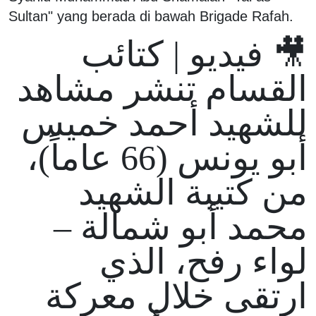
Sultan" yang berada di bawah Brigade Rafah.
🎥 فيديو | كتائب
القسام تنشر مشاهد
للشهيد أحمد خميس
أبو يونس (66 عاماً)،
من كتيبة الشهيد
محمد أبو شمالة –
لواء رفح، الذي
ارتقى خلال معركة