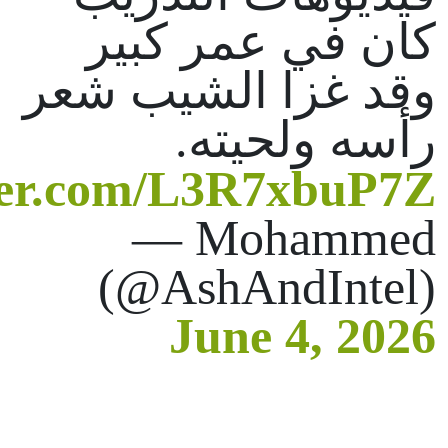
كان في عمر كبير
وقد غزا الشيب شعر
رأسه ولحيته.
tter.com/L3R7xbuP7Z
— Mohammed
(@AshAndIntel)
June 4, 2026