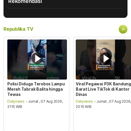
Rekomendasi
>
Republika TV
Polisi Diduga Terobos Lampu
Viral Pegawai P3K Bandung
Merah Tabrak Balita hingga
Barat Live TikTok di Kantor
Tewas
Dinas
Dailynews
- Jumat , 07 Aug 2026,
Dailynews
- Jumat , 07 Aug 2026
21:15 WIB
20:15 WIB