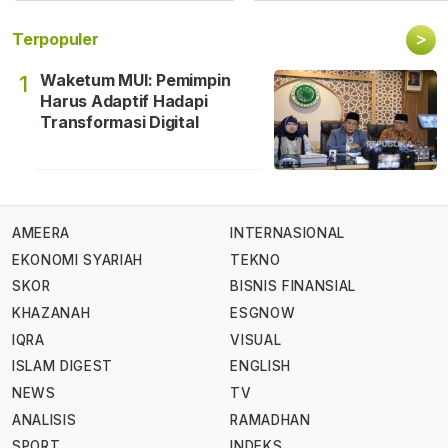
>
Terpopuler
Waketum MUI: Pemimpin
1
Harus Adaptif Hadapi
Transformasi Digital
AMEERA
INTERNASIONAL
EKONOMI SYARIAH
TEKNO
SKOR
BISNIS FINANSIAL
KHAZANAH
ESGNOW
IQRA
VISUAL
ISLAM DIGEST
ENGLISH
NEWS
TV
ANALISIS
RAMADHAN
SPORT
INDEKS