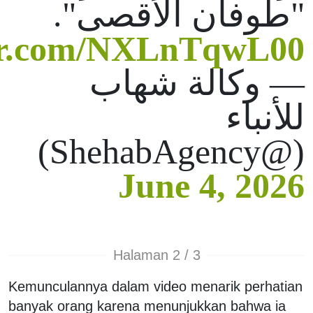
"طوفان الأقصى".
ter.com/NXLnTqwL00
— وكالة شهاب
للأنباء
(@ShehabAgency)
June 4, 2026
Halaman 2 / 3
Kemunculannya dalam video menarik perhatian
banyak orang karena menunjukkan bahwa ia