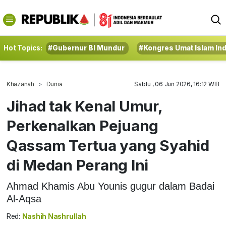
Hot Topics:
#Gubernur BI Mundur
#Kongres Umat Islam In
Khazanah
Dunia
Sabtu , 06 Jun 2026, 16:12 WIB
Jihad tak Kenal Umur,
Perkenalkan Pejuang
Qassam Tertua yang Syahid
di Medan Perang Ini
Ahmad Khamis Abu Younis gugur dalam Badai
Al-Aqsa
Red:
Nashih Nashrullah