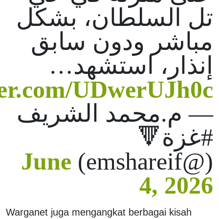
تل السلطان، بشكل
مباشر ودون سابق
إنذار، استشهد…
tter.com/UDwerUJh0c
— م.محمد الشريف
#غزة🔻
June
(@emshareif)
4, 2026
Warganet juga mengangkat berbagai kisah