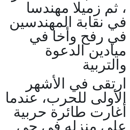
، ثم زميلا مهندسا
في نقابة المهندسين
في رفح وأخا في
ميادين الدعوة
والتربية
ارتقى في الأشهر
الأولى للحرب، عندما
أغارت طائرة حربية
على منزله في حي