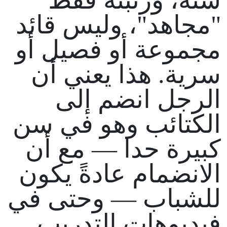
"مجاهد"، وليس قائد
مجموعة أو فصيل أو
سرية. هذا يعني أن
الرجل انضم إلى
الكتائب وهو في سن
كبيرة حدا — مع أن
الانضمام عادةً يكون
للشباب — وحتى في
فيديوهات التدريب