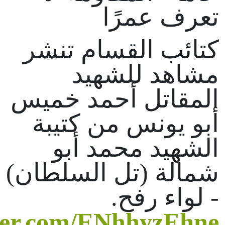
تعرف عمرًا
كتائب القسام تنشر
مشاهد للشهيد
المقاتل أحمد خميس
أبو يونس من كتيبة
الشهيد محمد أبو
شمالة (تل السلطان)
- لواء رفح.
tter.com/ENhhyzEhne