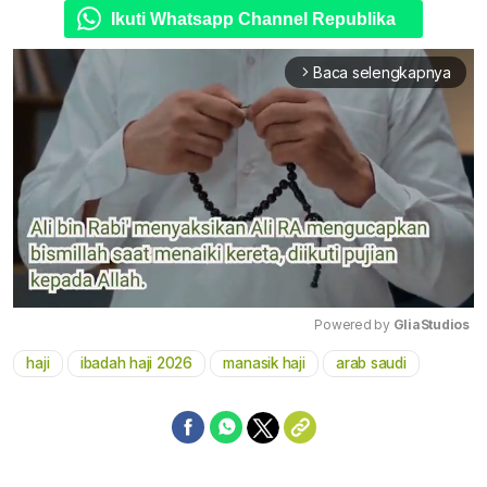
Ikuti Whatsapp Channel Republika
Baca selengkapnya
arrow_forward_ios
Powered by 
GliaStudios
haji
ibadah haji 2026
manasik haji
arab saudi
Mute