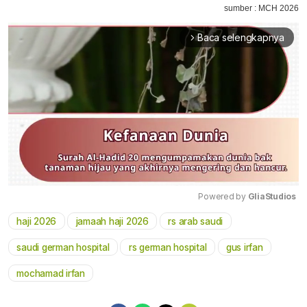
sumber : MCH 2026
Baca selengkapnya
arrow_forward_ios
Powered by 
GliaStudios
haji 2026
jamaah haji 2026
rs arab saudi
Mute
saudi german hospital
rs german hospital
gus irfan
mochamad irfan