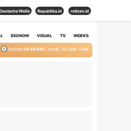
Deutsche Welle
Republika.id
retizen.id
AL
ESGNOW
VISUAL
TV
INDEKS
Shubuh
04:44 WIB
| Jumat, 24 Safar 1448