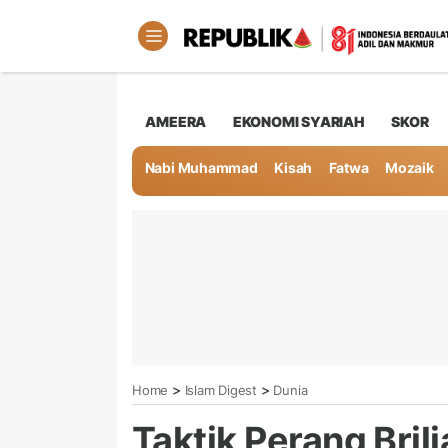
AMEERA
EKONOMI SYARIAH
SKOR
Nabi Muhammad
Kisah
Fatwa
Mozaik
>
>
Home
Islam Digest
Dunia
Taktik Perang Bril