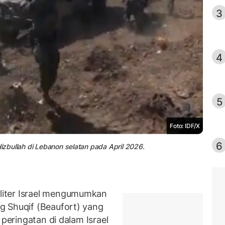
3
4
5
Foto: IDF/X
6
Hizbullah di Lebanon selatan pada April 2026.
iter Israel mengumumkan
g Shuqif (Beaufort) yang
 peringatan di dalam Israel