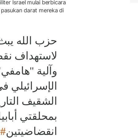
liter Israel mulai berbicara
pasukan darat mereka di
حزب الله يبث
لاستهداف نقط
وآلية "هامفي"
الإسرائيلي ف
الشقيف التاري
بمحلقتي أبابي
انقضاضيتين
في