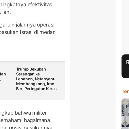
ingkatnya efektivitas
llah.
garuhi jalannya operasi
asukan Israel di medan
Trump Bekukan
dan
Serangan ke
,
Lebanon, Netanyahu
Membangkang, Iran
Beri Peringatan Keras
Ter
ngkap bahwa militer
 memahami bagaimana
pai posisi pasukannya