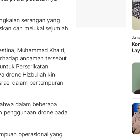
rangkaian serangan yang
skan dan melukai sejumlah
Juma
Kom
estina, Muhammad Khairi,
Lay
terhadap ancaman tersebut
untuk Perserikatan
drone Hizbullah kini
Israel dalam pertempuran
bahwa dalam beberapa
an penggunaan drone pada
mpuan operasional yang