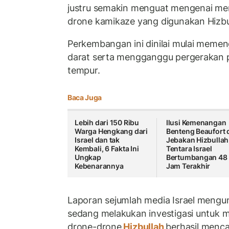
justru semakin menguat mengenai men
drone kamikaze yang digunakan Hizbu
Perkembangan ini dinilai mulai memen
darat serta mengganggu pergerakan p
tempur.
Baca Juga
Lebih dari 150 Ribu
Ilusi Kemenangan
Warga Hengkang dari
Benteng Beaufort 
Israel dan tak
Jebakan Hizbullah
Kembali, 6 Fakta Ini
Tentara Israel
Ungkap
Bertumbangan 48
Kebenarannya
Jam Terakhir
Laporan sejumlah media Israel mengu
sedang melakukan investigasi untuk
drone-drone
Hizbullah
berhasil menca