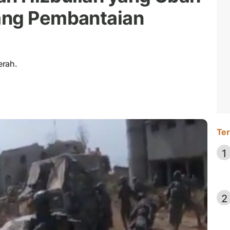
ang Pembantaian
erah.
Ter
1
2