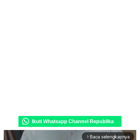
Ikuti Whatsapp Channel Republika
Baca selengkapnya
arrow_forward_ios