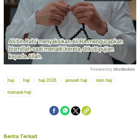
Powered by 
GliaStudios
haji
haji
haji 2026
jamaah haji
dam haji
Mute
manasik haji
Berita Terkait