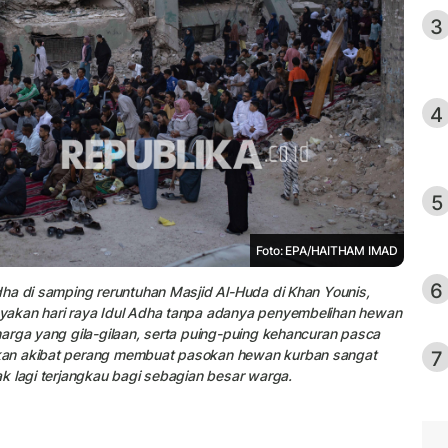
3
4
5
Foto: EPA/HAITHAM IMAD
6
ha di samping reruntuhan Masjid Al-Huda di Khan Younis,
yakan hari raya Idul Adha tanpa adanya penyembelihan hewan
arga yang gila-gilaan, serta puing-puing kehancuran pasca
7
kan akibat perang membuat pasokan hewan kurban sangat
k lagi terjangkau bagi sebagian besar warga.