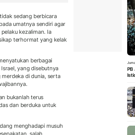
tidak sedang berbicara
pada umatnya sendiri agar
pelaku kezaliman. Ia
ikap terhormat yang kelak
 menyatukan berbagai
Juma
srael, yang disebutnya
PB 
Ist
merdeka di dunia, serta
ajibannya.
an bukanlah terus
ndas dan berduka untuk
edang menghadapi musuh
esepakatan, salah