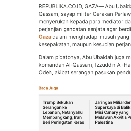
REPUBLIKA.CO.ID, GAZA— Abu Ubaidah,
Qassam, sayap militer Gerakan Perla
menyerukan kepada para mediator da
perjanjian gencatan senjata agar berd
Gaza
dalam menghadapi musuh yang t
kesepakatan, maupun kesucian perjanj
Dalam pidatonya, Abu Ubaidah juga m
komandan Al-Qassam, Izzuddin Al-
Odeh, akibat serangan pasukan pendu
Baca Juga
Trump Bekukan
Jaringan Miliarder
Serangan ke
Superkaya di Balik
Lebanon, Netanyahu
Misi Canary yang
Membangkang, Iran
Melawan Akvitis P
Beri Peringatan Keras
Palestina