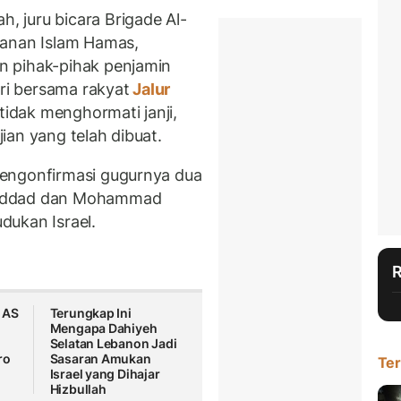
 juru bicara Brigade Al-
wanan Islam Hamas,
n pihak-pihak penjamin
iri bersama rakyat
Jalur
idak menghormati janji,
ian yang telah dibuat.
engonfirmasi gugurnya dua
Haddad dan Mohammad
dukan Israel.
 AS
Terungkap Ini
Mengapa Dahiyeh
Selatan Lebanon Jadi
ro
Sasaran Amukan
Ter
Israel yang Dihajar
Hizbullah