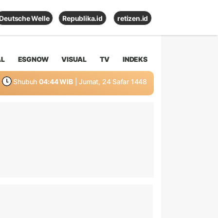
Deutsche Welle
Republika.id
retizen.id
AL
ESGNOW
VISUAL
TV
INDEKS
Shubuh
04:44 WIB
| Jumat, 24 Safar 1448