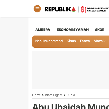
AMEERA
EKONOMI SYARIAH
SKOR
Nabi Muhammad
Kisah
Fatwa
Mozaik
>
>
Home
Islam Digest
Dunia
Abu Ubaidah Munc