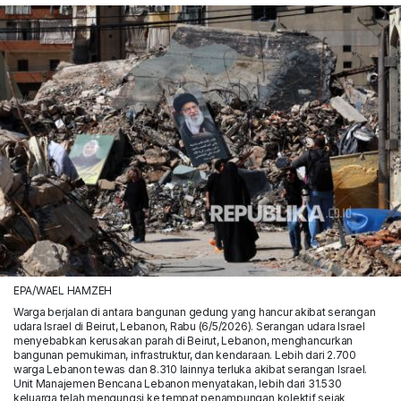
EPA/WAEL HAMZEH
Warga berjalan di antara bangunan gedung yang hancur akibat serangan
udara Israel di Beirut, Lebanon, Rabu (6/5/2026). Serangan udara Israel
menyebabkan kerusakan parah di Beirut, Lebanon, menghancurkan
bangunan pemukiman, infrastruktur, dan kendaraan. Lebih dari 2.700
warga Lebanon tewas dan 8.310 lainnya terluka akibat serangan Israel.
Unit Manajemen Bencana Lebanon menyatakan, lebih dari 31.530
keluarga telah mengungsi ke tempat penampungan kolektif sejak