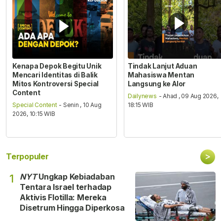
Kenapa Depok Begitu Unik
Tindak Lanjut Aduan
Mencari Identitas di Balik
Mahasiswa Mentan
Mitos Kontroversi Special
Langsung ke Alor
Content
Dailynews
- Ahad , 09 Aug 2026,
Special Content
- Senin , 10 Aug
18:15 WIB
2026, 10:15 WIB
>
Terpopuler
NYT
Ungkap Kebiadaban
1
Tentara Israel terhadap
Aktivis Flotilla: Mereka
Disetrum Hingga Diperkosa