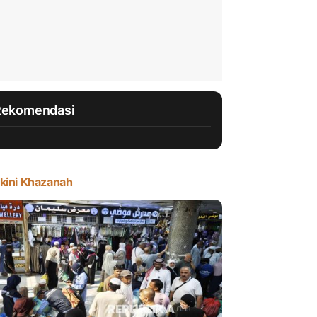
Rekomendasi
kini Khazanah