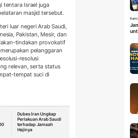
 tentara Israel juga
elataran masjid tersebut.
Kami
Jam
ri luar negeri Arab Saudi,
unt
nesia, Pakistan, Mesir, dan
akan-tindakan provokatif
ut merupakan pelanggaran
esolusi-resolusi
g relevan, serta status
mpat-tempat suci di
Dubes Iran Ungkap
Perlakuan Arab Saudi
00
terhadap Jamaah
Hajinya