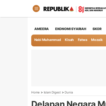
AMEERA
EKONOMI SYARIAH
SKOR
Nabi Muhammad
Kisah
Fatwa
Mozaik
>
>
Home
Islam Digest
Dunia
Delapan Negara M