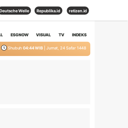
Deutsche Welle
Republika.id
retizen.id
AL
ESGNOW
VISUAL
TV
INDEKS
Shubuh
04:44 WIB
| Jumat, 24 Safar 1448