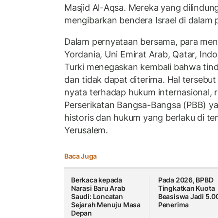
Masjid Al-Aqsa. Mereka yang dilindungi
mengibarkan bendera Israel di dalam p
Dalam pernyataan bersama, para mente
Yordania, Uni Emirat Arab, Qatar, Indo
Turki menegaskan kembali bahwa tind
dan tidak dapat diterima. Hal terseb
nyata terhadap hukum internasional, r
Perserikatan Bangsa-Bangsa (PBB) yan
historis dan hukum yang berlaku di te
Yerusalem.
Baca Juga
Berkaca kepada
Pada 2026, BPBD
Narasi Baru Arab
Tingkatkan Kuota
Saudi: Loncatan
Beasiswa Jadi 5.0
Sejarah Menuju Masa
Penerima
Depan