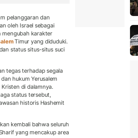
cam pelanggaran dan
an oleh Israel sebagai
n mengubah karakter
salem
Timur yang diduduki.
n status situs-situs suci
n tegas terhadap segala
s dan hukum Yerusalem
 Kristen di dalamnya.
ga status tersebut,
awasan historis Hashemit
skan kembali bahwa seluruh
Sharif yang mencakup area