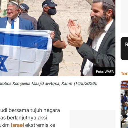
Foto: WAFA
Ter
nerobos Kompleks Masjid al-Aqsa, Kamis (14/5/2026).
udi bersama tujuh negara
s berlanjutnya aksi
ukim
Israel
ekstremis ke