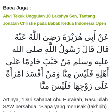
Baca Juga :
Alwi Tekuk Unggulan 10 Lakshya Sen, Tantang
Jonatan Christie pada Babak Kedua Indonesia Open
عَنْ أَبِى هُرَيْرَةَ رَضِىَ اللَّهُ عَنْهُ
قَالَ قَالَ رَسُولُ اللَّهِ صلى الله
عليه وسلم مَنْ خَبَّبَ خَادِمًا عَلَى
أَهْلِهِ فَلَيْسَ مِنَّا وَمَنْ أَفْسَدَ امْرَأَةً
عَلَى زَوْجِهَا فَلَيْسَ مِنَّا
Artinya, “Dari sahabat Abu Hurairah, Rasulullah
SAW bersabda, 'Siapa yang merusak (takhbib)