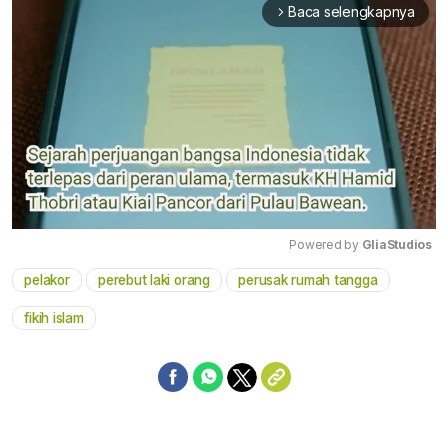
Baca selengkapnya
arrow_forward_ios
Powered by 
GliaStudios
pelakor
perebut laki orang
perusak rumah tangga
Mute
fikih islam