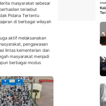
derita masyarakat sebesar
Ahad
Kal
berhasilan tersebut
Ter
ndak Pidana Tertentu
jajaran di berbagai wilayah
juga aktif melaksanakan
 masyarakat, pengawasan
si lintas kementerian dan
cegah masyarakat menjadi
aupun berbagai modus