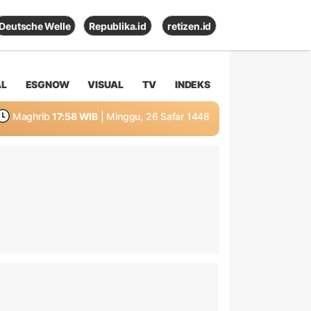
Deutsche Welle
Republika.id
retizen.id
AL
ESGNOW
VISUAL
TV
INDEKS
Maghrib
17:58 WIB
| Minggu, 26 Safar 1448