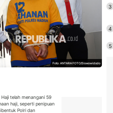
3
4
5
Foto: ANTARA FOTO/Siswowidodo
Haji telah menangani 59
aan haji, seperti penipuan
ibentuk Polri dan