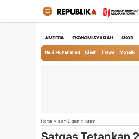
AMEERA
EKONOMI SYARIAH
SKOR
Nabi Muhammad
Kisah
Fatwa
Mozaik
>
>
Home
Islam Digest
Ihram
Satgas Tetapkan 2