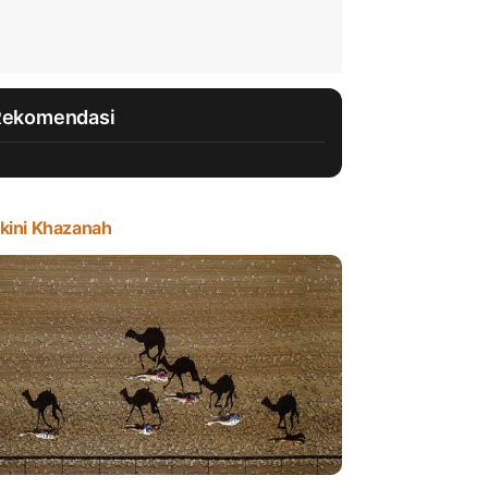
Rekomendasi
kini Khazanah