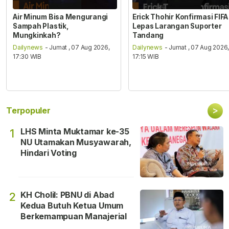
Air Minum Bisa Mengurangi
Erick Thohir Konfirmasi FIFA
Sampah Plastik,
Lepas Larangan Suporter
Mungkinkah?
Tandang
Dailynews
- Jumat , 07 Aug 2026,
Dailynews
- Jumat , 07 Aug 2026
17:30 WIB
17:15 WIB
>
Terpopuler
LHS Minta Muktamar ke-35
1
NU Utamakan Musyawarah,
Hindari Voting
KH Cholil: PBNU di Abad
2
Kedua Butuh Ketua Umum
Berkemampuan Manajerial