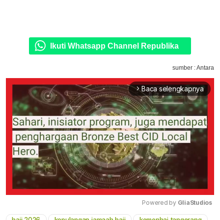
Ikuti Whatsapp Channel Republika
sumber : Antara
Baca selengkapnya
arrow_forward_ios
Powered by 
GliaStudios