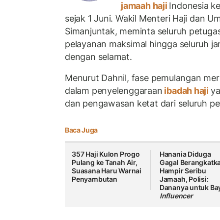
jamaah haji
Indonesia ke
sejak 1 Juni. Wakil Menteri Haji dan U
Simanjuntak, meminta seluruh petugas
pelayanan maksimal hingga seluruh ja
dengan selamat.
Menurut Dahnil, fase pemulangan mer
dalam penyelenggaraan
ibadah haji
ya
dan pengawasan ketat dari seluruh pe
Baca Juga
357 Haji Kulon Progo
Hanania Diduga
Pulang ke Tanah Air,
Gagal Berangkatk
Suasana Haru Warnai
Hampir Seribu
Penyambutan
Jamaah, Polisi:
Dananya untuk Ba
Influencer