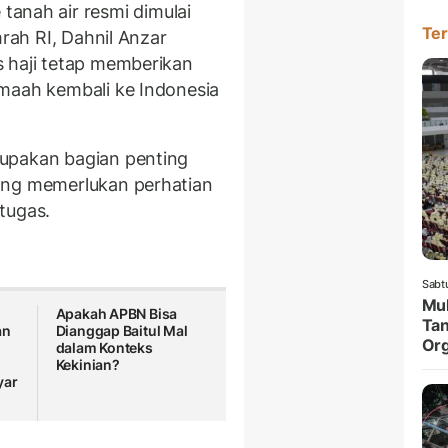
 tanah air resmi dimulai
Ter
mrah RI, Dahnil Anzar
 haji tetap memberikan
maah kembali ke Indonesia
upakan bagian penting
ng memerlukan perhatian
tugas.
Sabt
Muk
Apakah APBN Bisa
Tan
an
Dianggap Baitul Mal
Org
dalam Konteks
Kekinian?
yar