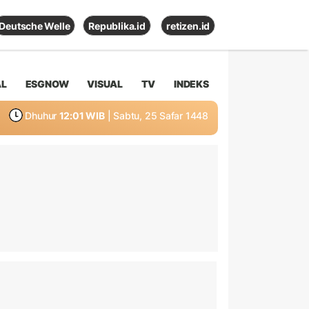
Deutsche Welle
Republika.id
retizen.id
AL
ESGNOW
VISUAL
TV
INDEKS
Dhuhur
12:01 WIB
| Sabtu, 25 Safar 1448