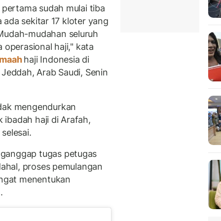
r pertama sudah mulai tiba
a ada sekitar 17 kloter yang
. Mudah-mudahan seluruh
 operasional haji," kata
amaah
haji Indonesia di
 Jeddah, Arab Saudi, Senin
tidak mengendurkan
ibadah haji di Arafah,
selesai.
nganggap tugas petugas
adahal, proses pemulangan
sangat menentukan
.