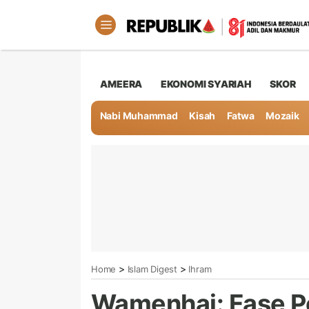
AMEERA
EKONOMI SYARIAH
SKOR
Nabi Muhammad
Kisah
Fatwa
Mozaik
>
>
Home
Islam Digest
Ihram
Wamenhaj: Fase 