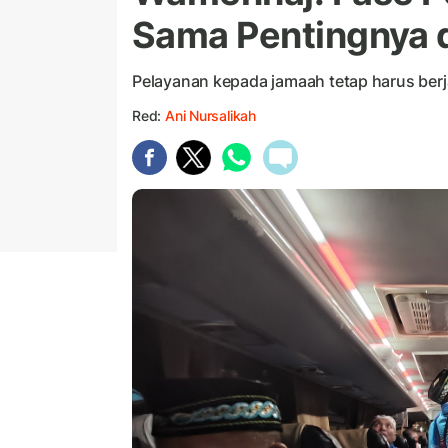
Sama Pentingnya 
Pelayanan kepada jamaah tetap harus berja
Red:
Ani Nursalikah