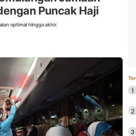
dengan Puncak Haji
lan optimal hingga akhir.
Ter
1
2
3