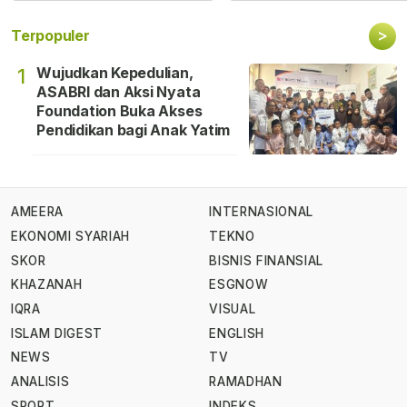
>
Terpopuler
Wujudkan Kepedulian,
1
ASABRI dan Aksi Nyata
Foundation Buka Akses
Pendidikan bagi Anak Yatim
AMEERA
INTERNASIONAL
EKONOMI SYARIAH
TEKNO
SKOR
BISNIS FINANSIAL
KHAZANAH
ESGNOW
IQRA
VISUAL
ISLAM DIGEST
ENGLISH
NEWS
TV
ANALISIS
RAMADHAN
SPORT
INDEKS