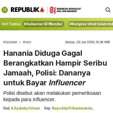
Hot Topics:
#Gubernur BI Mundur
#Kongres Umat Islam In
Khazanah
Ihram
Selasa , 02 Jun 2026, 16:36 WIB
Hanania Diduga Gagal
Berangkatkan Hampir Seribu
Jamaah, Polisi: Dananya
untuk Bayar
Influencer
Polisi disebut akan melakukan pemeriksaan
kepada para influencer.
Red:
A.Syalaby Ichsan
Rep:
Bayu Adji Prihammanda,