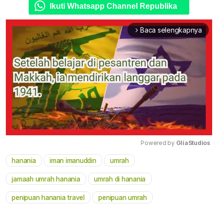
Ikuti Whatsapp Channel Republika
Baca selengkapnya
arrow_forward_ios
Powered by 
GliaStudios
hanania
iman imanuddin
umrah
Mute
jamaah umrah hanania
umrah di hanania
penipuan hanania travel
penipuan umrah