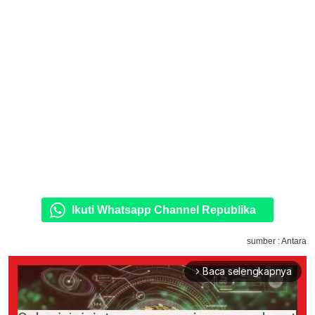
Ikuti Whatsapp Channel Republika
sumber : Antara
Baca selengkapnya
arrow_forward_ios