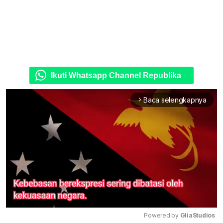
Ikuti Whatsapp Channel Republika
Baca selengkapnya
arrow_forward_ios
Powered by 
GliaStudios