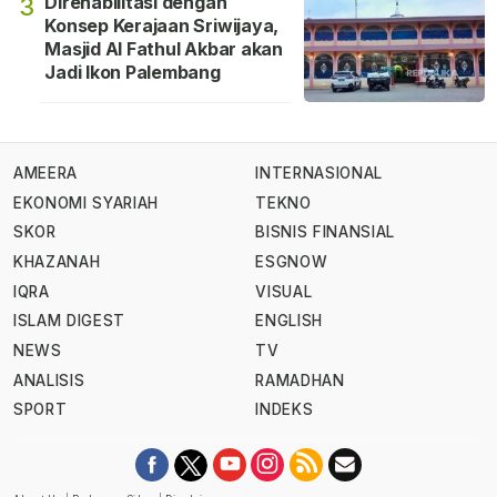
Direhabilitasi dengan
3
Konsep Kerajaan Sriwijaya,
Masjid Al Fathul Akbar akan
Jadi Ikon Palembang
AMEERA
INTERNASIONAL
EKONOMI SYARIAH
TEKNO
SKOR
BISNIS FINANSIAL
KHAZANAH
ESGNOW
IQRA
VISUAL
ISLAM DIGEST
ENGLISH
NEWS
TV
ANALISIS
RAMADHAN
SPORT
INDEKS