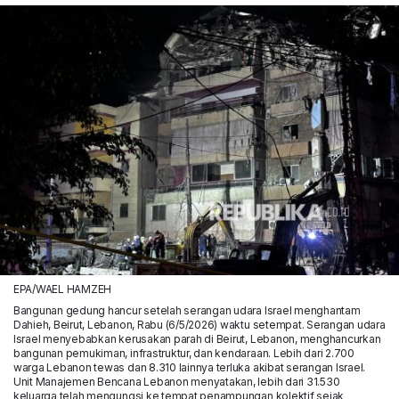
EPA/WAEL HAMZEH
Bangunan gedung hancur setelah serangan udara Israel menghantam
Dahieh, Beirut, Lebanon, Rabu (6/5/2026) waktu setempat. Serangan udara
Israel menyebabkan kerusakan parah di Beirut, Lebanon, menghancurkan
bangunan pemukiman, infrastruktur, dan kendaraan. Lebih dari 2.700
warga Lebanon tewas dan 8.310 lainnya terluka akibat serangan Israel.
Unit Manajemen Bencana Lebanon menyatakan, lebih dari 31.530
keluarga telah mengungsi ke tempat penampungan kolektif sejak